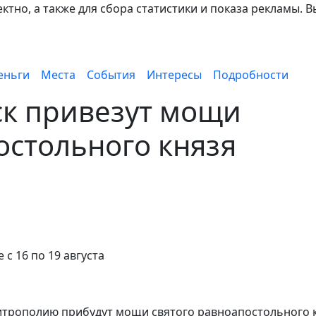
тно, а также для сбора статистики и показа рекламы. В
еньги
Места
События
Интересы
Подробности
ск привезут мощи
остольного князя
с 16 по 19 августа
 митрополию прибудут мощи святого равноапостольного 