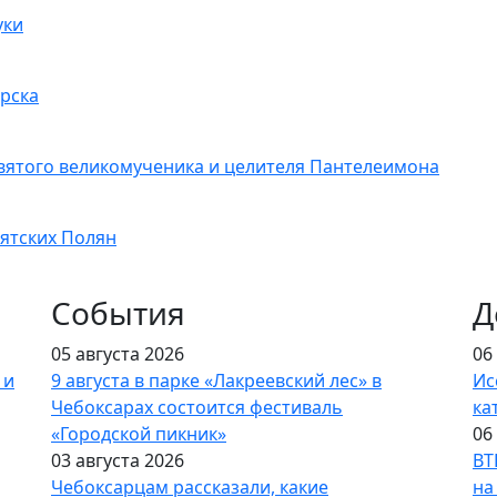
уки
рска
святого великомученика и целителя Пантелеимона
ятских Полян
События
Д
05 августа 2026
06
 и
9 августа в парке «Лакреевский лес» в
Ис
Чебоксарах состоится фестиваль
ка
«Городской пикник»
06
03 августа 2026
ВТ
Чебоксарцам рассказали, какие
на