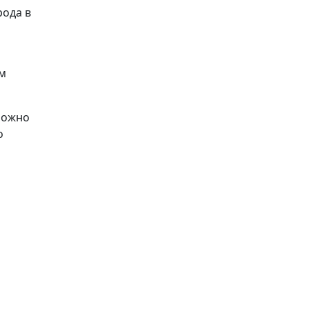
рода в
ым
 можно
о