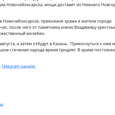
ии Новочебоксарска, мощи доставят из Нижнего Новго
 Новочебоксарске, прихожане храма и жители города
 час, после чего от памятника князю Владимиру крестн
оржественный молебен.
вгуста, а затем отбудут в Казань. Прикоснуться к ним
льшом стечении народа время продлят. В храме постоянн
м
Telegram-канале
.
фы