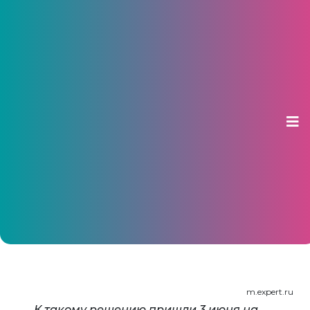
В Чувашии создадут НКО для
содействия развитию IT-сферы
04 июня 2014, 14:43
m.expert.ru
К такому решению пришли 3 июня на