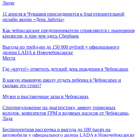
Люди
11 апреля в Чувашия присоединится к благотворительной
онлайн акции «День Заботы»
Как чебоксарские предприниматели справляются с нынешним
кризисом, и при чем здесь Сбербанк
Выгода по трейд-ин до 150 000 рублей у официального
дилера LADA в Новочебоксарске
Места
Где «круто!» отметить детский день рождения в Чебоксарах
В какую языковую школу отдать ребенка в Чебоксарах и
сколько это стоит?
Музеи и выставочные залы в Чебоксарах
Спецпредложение на диагностику, замену тормозных
колодок, комплектов ГРМ и водяных насосов от Чебоксары-
Лада
Беспроцентная рассрочка и выгода до 100 тысяч на
автомобили у официального дилера LADA в Новочебоксарске