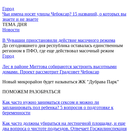
Город
Чьи имена носят улицы Чебоксар? 15 названий, о которых вы
знаете и не знаете
ТЕМА ДНЯ
Новости
В Чувашии приостановили действие масочного режима
До сегодняшнего дня республика оставалась единственным
регионом в ПФО, где еще действовал масочный режим
Город
Лес в районе Миттова собираются застроить высотными
домами. Проект рассмотрит Градсовет Чебоксар
Новый микрорайон будет называться ЖК "Дубрава Парк"
ПОМОЖЕМ РАЗОБРАТЬСЯ
Как часто нужно заниматься сексом и можно ли
запланировать пол ребенка? 5 вопросов о подготовке к
беременности
Как часто должны убираться на лестничной площадке, и еще
два вопроса о чистоте подъездов. Отвечает Госжилинспекция