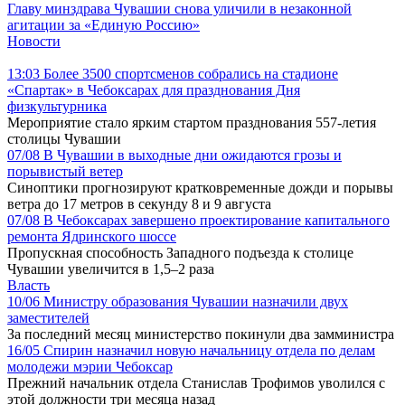
Главу минздрава Чувашии снова уличили в незаконной
агитации за «Единую Россию»
Новости
13:03
Более 3500 спортсменов собрались на стадионе
«Спартак» в Чебоксарах для празднования Дня
физкультурника
Мероприятие стало ярким стартом празднования 557-летия
столицы Чувашии
07/08
В Чувашии в выходные дни ожидаются грозы и
порывистый ветер
Синоптики прогнозируют кратковременные дожди и порывы
ветра до 17 метров в секунду 8 и 9 августа
07/08
В Чебоксарах завершено проектирование капитального
ремонта Ядринского шоссе
Пропускная способность Западного подъезда к столице
Чувашии увеличится в 1,5–2 раза
Власть
10/06
Министру образования Чувашии назначили двух
заместителей
За последний месяц министерство покинули два замминистра
16/05
Спирин назначил новую начальницу отдела по делам
молодежи мэрии Чебоксар
Прежний начальник отдела Станислав Трофимов уволился с
этой должности три месяца назад