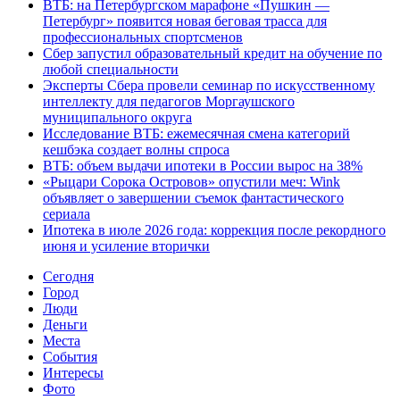
ВТБ: на Петербургском марафоне «Пушкин —
Петербург» появится новая беговая трасса для
профессиональных спортсменов
Сбер запустил образовательный кредит на обучение по
любой специальности
Эксперты Сбера провели семинар по искусственному
интеллекту для педагогов Моргаушского
муниципального округа
Исследование ВТБ: ежемесячная смена категорий
кешбэка создает волны спроса
ВТБ: объем выдачи ипотеки в России вырос на 38%
«Рыцари Сорока Островов» опустили меч: Wink
объявляет о завершении съемок фантастического
сериала
Ипотека в июле 2026 года: коррекция после рекордного
июня и усиление вторички
Cегодня
Город
Люди
Деньги
Места
События
Интересы
Фото