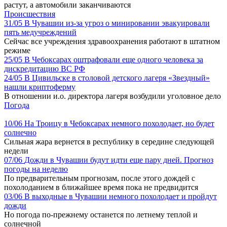
растут, а автомобили заканчиваются
Происшествия
31/05
В Чувашии из-за угроз о минировании эвакуировали
пять медучреждений
Сейчас все учреждения здравоохранения работают в штатном
режиме
25/05
В Чебоксарах оштрафовали еще одного человека за
дискредитацию ВС РФ
24/05
В Цивильске в столовой детского лагеря «Звездный»
нашли криптоферму
В отношении и.о. директора лагеря возбудили уголовное дело
Погода
10/06
На Троицу в Чебоксарах немного похолодает, но будет
солнечно
Сильная жара вернется в республику в середине следующей
недели
07/06
Дожди в Чувашии будут идти еще пару дней. Прогноз
погоды на неделю
По предварительным прогнозам, после этого дождей с
похолоданием в ближайшее время пока не предвидится
03/06
В выходные в Чувашии немного похолодает и пройдут
дожди
Но погода по-прежнему останется по летнему теплой и
солнечной