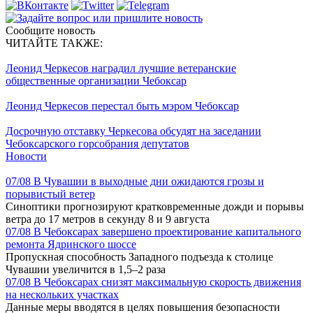
Сообщите новость
ЧИТАЙТЕ ТАКЖЕ:
Леонид Черкесов наградил лучшие ветеранские
общественные организации Чебоксар
Леонид Черкесов перестал быть мэром Чебоксар
Досрочную отставку Черкесова обсудят на заседании
Чебоксарского горсобрания депутатов
Новости
07/08
В Чувашии в выходные дни ожидаются грозы и
порывистый ветер
Синоптики прогнозируют кратковременные дожди и порывы
ветра до 17 метров в секунду 8 и 9 августа
07/08
В Чебоксарах завершено проектирование капитального
ремонта Ядринского шоссе
Пропускная способность Западного подъезда к столице
Чувашии увеличится в 1,5–2 раза
07/08
В Чебоксарах снизят максимальную скорость движения
на нескольких участках
Данные меры вводятся в целях повышения безопасности