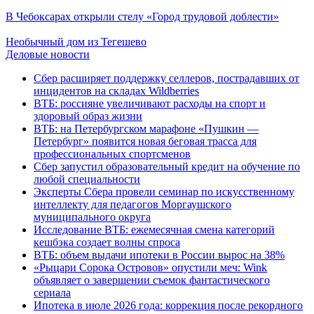
В Чебоксарах открыли стелу «Город трудовой доблести»
Необычный дом из Тегешево
Деловые новости
Сбер расширяет поддержку селлеров, пострадавших от
инцидентов на складах Wildberries
ВТБ: россияне увеличивают расходы на спорт и
здоровый образ жизни
ВТБ: на Петербургском марафоне «Пушкин —
Петербург» появится новая беговая трасса для
профессиональных спортсменов
Сбер запустил образовательный кредит на обучение по
любой специальности
Эксперты Сбера провели семинар по искусственному
интеллекту для педагогов Моргаушского
муниципального округа
Исследование ВТБ: ежемесячная смена категорий
кешбэка создает волны спроса
ВТБ: объем выдачи ипотеки в России вырос на 38%
«Рыцари Сорока Островов» опустили меч: Wink
объявляет о завершении съемок фантастического
сериала
Ипотека в июле 2026 года: коррекция после рекордного