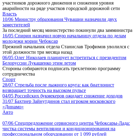
участников дорожного движения и снижения уровня
аварийности на ряде участков городской дорожной сети
Власть
10/06
Министру образования Чувашии назначили двух
заместителей
За последний месяц министерство покинули два замминистра
16/05
Спирин назначил новую начальницу отдела по делам
молодежи мэрии Чебоксар
Прежний начальник отдела Станислав Трофимов уволился с
этой должности три месяца назад
06/05
Олег Николаев планирует встретиться с президентом
Белоруссии Лукашенко этим летом
Стороны собираются подписать трехлетнюю программу
сотрудничества
Спорт
28/07
Стрельба после лыжного круга: как биатлонист
возвращает точность на высоком пульсе
04/05
Российских букмекеров ожидает снижение доходов
31/07
Бахтиер Зайнутдинов стал игроком московского
«Динамо»
Авто
07/06
Спецпредложение сервисного центра Чебоксары-Лада:
чистка системы вентиляции и кондиционирования на
профессиональном оборудовании от 1 099 рублей