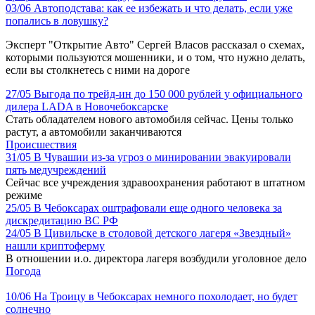
03/06
Автоподстава: как ее избежать и что делать, если уже
попались в ловушку?
Эксперт "Открытие Авто" Сергей Власов рассказал о схемах,
которыми пользуются мошенники, и о том, что нужно делать,
если вы столкнетесь с ними на дороге
27/05
Выгода по трейд-ин до 150 000 рублей у официального
дилера LADA в Новочебоксарске
Стать обладателем нового автомобиля сейчас. Цены только
растут, а автомобили заканчиваются
Происшествия
31/05
В Чувашии из-за угроз о минировании эвакуировали
пять медучреждений
Сейчас все учреждения здравоохранения работают в штатном
режиме
25/05
В Чебоксарах оштрафовали еще одного человека за
дискредитацию ВС РФ
24/05
В Цивильске в столовой детского лагеря «Звездный»
нашли криптоферму
В отношении и.о. директора лагеря возбудили уголовное дело
Погода
10/06
На Троицу в Чебоксарах немного похолодает, но будет
солнечно