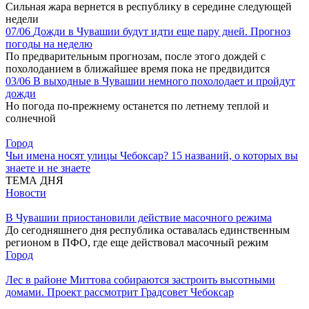
Сильная жара вернется в республику в середине следующей
недели
07/06
Дожди в Чувашии будут идти еще пару дней. Прогноз
погоды на неделю
По предварительным прогнозам, после этого дождей с
похолоданием в ближайшее время пока не предвидится
03/06
В выходные в Чувашии немного похолодает и пройдут
дожди
Но погода по-прежнему останется по летнему теплой и
солнечной
Город
Чьи имена носят улицы Чебоксар? 15 названий, о которых вы
знаете и не знаете
ТЕМА ДНЯ
Новости
В Чувашии приостановили действие масочного режима
До сегодняшнего дня республика оставалась единственным
регионом в ПФО, где еще действовал масочный режим
Город
Лес в районе Миттова собираются застроить высотными
домами. Проект рассмотрит Градсовет Чебоксар