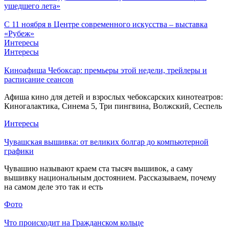
ушедшего лета»
С 11 ноября в Центре современного искусства – выставка
«Рубеж»
Интересы
Интересы
Киноафиша Чебоксар: премьеры этой недели, трейлеры и
расписание сеансов
Афиша кино для детей и взрослых чебоксарских кинотеатров:
Киногалактика, Синема 5, Три пингвина, Волжский, Сеспель
Интересы
Чувашская вышивка: от великих болгар до компьютерной
графики
Чувашию называют краем ста тысяч вышивок, а саму
вышивку национальным достоянием. Рассказываем, почему
на самом деле это так и есть
Фото
Что происходит на Гражданском кольце