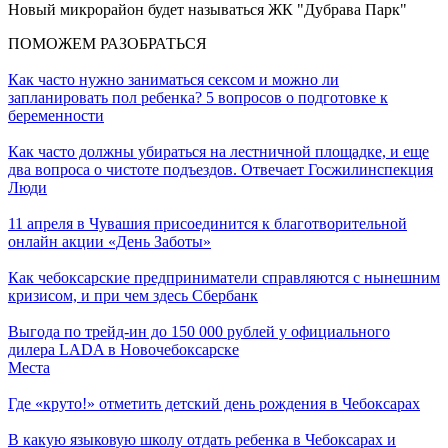
Новый микрорайон будет называться ЖК "Дубрава Парк"
ПОМОЖЕМ РАЗОБРАТЬСЯ
Как часто нужно заниматься сексом и можно ли
запланировать пол ребенка? 5 вопросов о подготовке к
беременности
Как часто должны убираться на лестничной площадке, и еще
два вопроса о чистоте подъездов. Отвечает Госжилинспекция
Люди
11 апреля в Чувашия присоединится к благотворительной
онлайн акции «День Заботы»
Как чебоксарские предприниматели справляются с нынешним
кризисом, и при чем здесь Сбербанк
Выгода по трейд-ин до 150 000 рублей у официального
дилера LADA в Новочебоксарске
Места
Где «круто!» отметить детский день рождения в Чебоксарах
В какую языковую школу отдать ребенка в Чебоксарах и