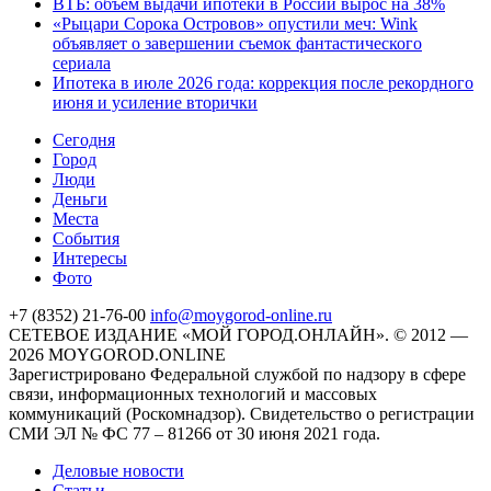
ВТБ: объем выдачи ипотеки в России вырос на 38%
«Рыцари Сорока Островов» опустили меч: Wink
объявляет о завершении съемок фантастического
сериала
Ипотека в июле 2026 года: коррекция после рекордного
июня и усиление вторички
Cегодня
Город
Люди
Деньги
Места
События
Интересы
Фото
+7 (8352) 21-76-00
info@moygorod-online.ru
СЕТЕВОЕ ИЗДАНИЕ «МОЙ ГОРОД.ОНЛАЙН». © 2012 —
2026 MOYGOROD.ONLINE
Зарегистрировано Федеральной службой по надзору в сфере
связи, информационных технологий и массовых
коммуникаций (Роскомнадзор). Свидетельство о регистрации
СМИ ЭЛ № ФС 77 – 81266 от 30 июня 2021 года.
Деловые новости
Статьи