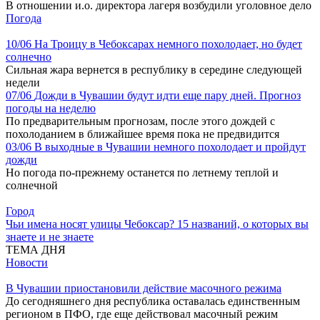
В отношении и.о. директора лагеря возбудили уголовное дело
Погода
10/06
На Троицу в Чебоксарах немного похолодает, но будет
солнечно
Сильная жара вернется в республику в середине следующей
недели
07/06
Дожди в Чувашии будут идти еще пару дней. Прогноз
погоды на неделю
По предварительным прогнозам, после этого дождей с
похолоданием в ближайшее время пока не предвидится
03/06
В выходные в Чувашии немного похолодает и пройдут
дожди
Но погода по-прежнему останется по летнему теплой и
солнечной
Город
Чьи имена носят улицы Чебоксар? 15 названий, о которых вы
знаете и не знаете
ТЕМА ДНЯ
Новости
В Чувашии приостановили действие масочного режима
До сегодняшнего дня республика оставалась единственным
регионом в ПФО, где еще действовал масочный режим