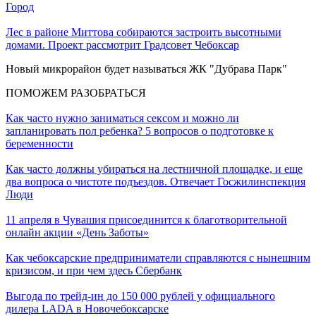
Город
Лес в районе Миттова собираются застроить высотными
домами. Проект рассмотрит Градсовет Чебоксар
Новый микрорайон будет называться ЖК "Дубрава Парк"
ПОМОЖЕМ РАЗОБРАТЬСЯ
Как часто нужно заниматься сексом и можно ли
запланировать пол ребенка? 5 вопросов о подготовке к
беременности
Как часто должны убираться на лестничной площадке, и еще
два вопроса о чистоте подъездов. Отвечает Госжилинспекция
Люди
11 апреля в Чувашия присоединится к благотворительной
онлайн акции «День Заботы»
Как чебоксарские предприниматели справляются с нынешним
кризисом, и при чем здесь Сбербанк
Выгода по трейд-ин до 150 000 рублей у официального
дилера LADA в Новочебоксарске