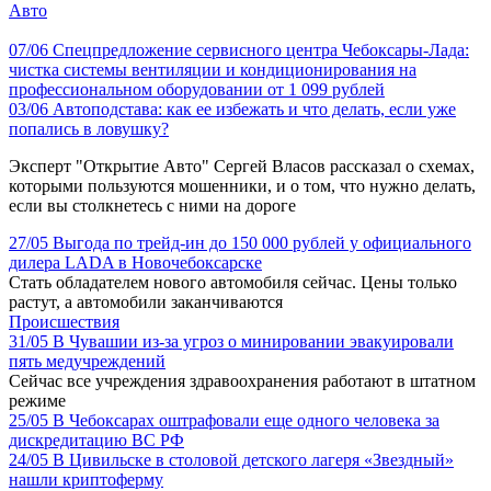
Авто
07/06
Спецпредложение сервисного центра Чебоксары-Лада:
чистка системы вентиляции и кондиционирования на
профессиональном оборудовании от 1 099 рублей
03/06
Автоподстава: как ее избежать и что делать, если уже
попались в ловушку?
Эксперт "Открытие Авто" Сергей Власов рассказал о схемах,
которыми пользуются мошенники, и о том, что нужно делать,
если вы столкнетесь с ними на дороге
27/05
Выгода по трейд-ин до 150 000 рублей у официального
дилера LADA в Новочебоксарске
Стать обладателем нового автомобиля сейчас. Цены только
растут, а автомобили заканчиваются
Происшествия
31/05
В Чувашии из-за угроз о минировании эвакуировали
пять медучреждений
Сейчас все учреждения здравоохранения работают в штатном
режиме
25/05
В Чебоксарах оштрафовали еще одного человека за
дискредитацию ВС РФ
24/05
В Цивильске в столовой детского лагеря «Звездный»
нашли криптоферму