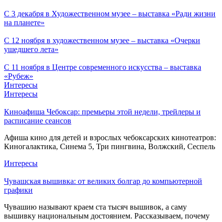
С 3 декабря в Художественном музее – выставка «Ради жизни
на планете»
С 12 ноября в художественном музее – выставка «Очерки
ушедшего лета»
С 11 ноября в Центре современного искусства – выставка
«Рубеж»
Интересы
Интересы
Киноафиша Чебоксар: премьеры этой недели, трейлеры и
расписание сеансов
Афиша кино для детей и взрослых чебоксарских кинотеатров:
Киногалактика, Синема 5, Три пингвина, Волжский, Сеспель
Интересы
Чувашская вышивка: от великих болгар до компьютерной
графики
Чувашию называют краем ста тысяч вышивок, а саму
вышивку национальным достоянием. Рассказываем, почему