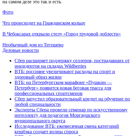
на самом деле это так и есть
Фото
Что происходит на Гражданском кольце
В Чебоксарах открыли стелу «Город трудовой доблести»
Необычный дом из Тегешево
Деловые новости
Сбер расширяет поддержку селлеров, пострадавших от
инцидентов на складах Wildberries
ВТБ: россияне увеличивают расходы на спорт и
здоровый образ жизни
ВТБ: на Петербургском марафоне «Пушкин —
Петербург» появится новая беговая трасса для
профессиональных спортсменов
Сбер запустил образовательный кредит на обучение по
любой специальности
Эксперты Сбера провели семинар по искусственному
интеллекту для педагогов Моргаушского
муниципального округа
Исследование ВТБ: ежемесячная смена категорий
кешбэка создает волны спроса