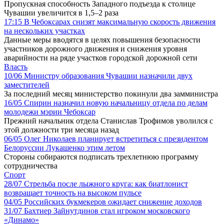
Пропускная способность Западного подъезда к столице
Чувашии увеличится в 1,5–2 раза
17:15
В Чебоксарах снизят максимальную скорость движения
на нескольких участках
Данные меры вводятся в целях повышения безопасности
участников дорожного движения и снижения уровня
аварийности на ряде участков городской дорожной сети
Власть
10/06
Министру образования Чувашии назначили двух
заместителей
За последний месяц министерство покинули два замминистра
16/05
Спирин назначил новую начальницу отдела по делам
молодежи мэрии Чебоксар
Прежний начальник отдела Станислав Трофимов уволился с
этой должности три месяца назад
06/05
Олег Николаев планирует встретиться с президентом
Белоруссии Лукашенко этим летом
Стороны собираются подписать трехлетнюю программу
сотрудничества
Спорт
28/07
Стрельба после лыжного круга: как биатлонист
возвращает точность на высоком пульсе
04/05
Российских букмекеров ожидает снижение доходов
31/07
Бахтиер Зайнутдинов стал игроком московского
«Динамо»