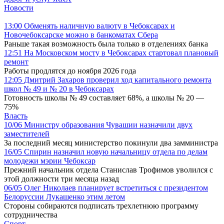
Новости
13:00
Обменять наличную валюту в Чебоксарах и
Новочебоксарске можно в банкоматах Сбера
Раньше такая возможность была только в отделениях банка
12:51
На Московском мосту в Чебоксарах стартовал плановый
ремонт
Работы продлятся до ноября 2026 года
12:05
Дмитрий Захаров проверил ход капитального ремонта
школ № 49 и № 20 в Чебоксарах
Готовность школы № 49 составляет 68%, а школы № 20 —
75%
Власть
10/06
Министру образования Чувашии назначили двух
заместителей
За последний месяц министерство покинули два замминистра
16/05
Спирин назначил новую начальницу отдела по делам
молодежи мэрии Чебоксар
Прежний начальник отдела Станислав Трофимов уволился с
этой должности три месяца назад
06/05
Олег Николаев планирует встретиться с президентом
Белоруссии Лукашенко этим летом
Стороны собираются подписать трехлетнюю программу
сотрудничества
Спорт