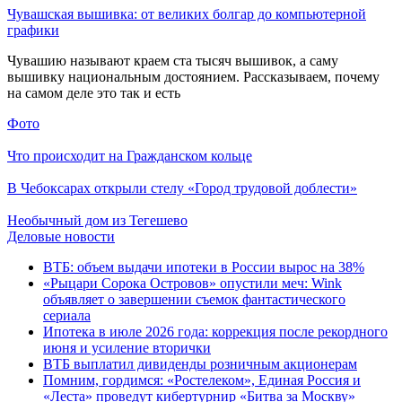
Чувашская вышивка: от великих болгар до компьютерной
графики
Чувашию называют краем ста тысяч вышивок, а саму
вышивку национальным достоянием. Рассказываем, почему
на самом деле это так и есть
Фото
Что происходит на Гражданском кольце
В Чебоксарах открыли стелу «Город трудовой доблести»
Необычный дом из Тегешево
Деловые новости
ВТБ: объем выдачи ипотеки в России вырос на 38%
«Рыцари Сорока Островов» опустили меч: Wink
объявляет о завершении съемок фантастического
сериала
Ипотека в июле 2026 года: коррекция после рекордного
июня и усиление вторички
ВТБ выплатил дивиденды розничным акционерам
Помним, гордимся: «Ростелеком», Единая Россия и
«Леста» проведут кибертурнир «Битва за Москву»