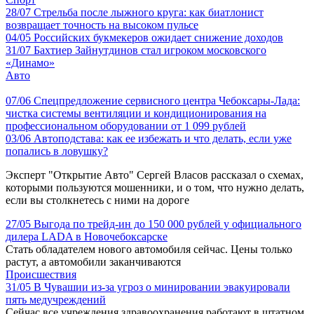
28/07
Стрельба после лыжного круга: как биатлонист
возвращает точность на высоком пульсе
04/05
Российских букмекеров ожидает снижение доходов
31/07
Бахтиер Зайнутдинов стал игроком московского
«Динамо»
Авто
07/06
Спецпредложение сервисного центра Чебоксары-Лада:
чистка системы вентиляции и кондиционирования на
профессиональном оборудовании от 1 099 рублей
03/06
Автоподстава: как ее избежать и что делать, если уже
попались в ловушку?
Эксперт "Открытие Авто" Сергей Власов рассказал о схемах,
которыми пользуются мошенники, и о том, что нужно делать,
если вы столкнетесь с ними на дороге
27/05
Выгода по трейд-ин до 150 000 рублей у официального
дилера LADA в Новочебоксарске
Стать обладателем нового автомобиля сейчас. Цены только
растут, а автомобили заканчиваются
Происшествия
31/05
В Чувашии из-за угроз о минировании эвакуировали
пять медучреждений
Сейчас все учреждения здравоохранения работают в штатном