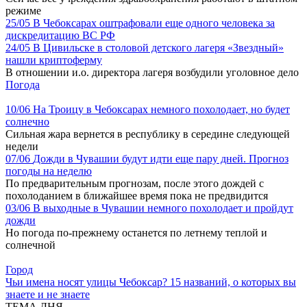
режиме
25/05
В Чебоксарах оштрафовали еще одного человека за
дискредитацию ВС РФ
24/05
В Цивильске в столовой детского лагеря «Звездный»
нашли криптоферму
В отношении и.о. директора лагеря возбудили уголовное дело
Погода
10/06
На Троицу в Чебоксарах немного похолодает, но будет
солнечно
Сильная жара вернется в республику в середине следующей
недели
07/06
Дожди в Чувашии будут идти еще пару дней. Прогноз
погоды на неделю
По предварительным прогнозам, после этого дождей с
похолоданием в ближайшее время пока не предвидится
03/06
В выходные в Чувашии немного похолодает и пройдут
дожди
Но погода по-прежнему останется по летнему теплой и
солнечной
Город
Чьи имена носят улицы Чебоксар? 15 названий, о которых вы
знаете и не знаете
ТЕМА ДНЯ