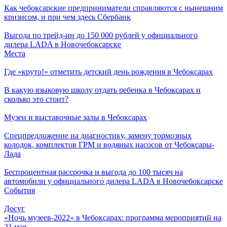
Как чебоксарские предприниматели справляются с нынешним
кризисом, и при чем здесь Сбербанк
Выгода по трейд-ин до 150 000 рублей у официального
дилера LADA в Новочебоксарске
Места
Где «круто!» отметить детский день рождения в Чебоксарах
В какую языковую школу отдать ребенка в Чебоксарах и
сколько это стоит?
Музеи и выставочные залы в Чебоксарах
Спецпредложение на диагностику, замену тормозных
колодок, комплектов ГРМ и водяных насосов от Чебоксары-
Лада
Беспроцентная рассрочка и выгода до 100 тысяч на
автомобили у официального дилера LADA в Новочебоксарске
События
Досуг
«Ночь музеев-2022» в Чебоксарах: программа мероприятий на
21 мая