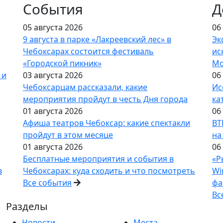
События
Д
05 августа 2026
06
9 августа в парке «Лакреевский лес» в
Эк
Чебоксарах состоится фестиваль
ис
«Городской пикник»
Мо
 и
03 августа 2026
06
Чебоксарцам рассказали, какие
Ис
мероприятия пройдут в честь Дня города
ка
01 августа 2026
06
Афиша театров Чебоксар: какие спектакли
ВТ
пройдут в этом месяце
на
01 августа 2026
06
Бесплатные мероприятия и события в
«Р
в
Чебоксарах: куда сходить и что посмотреть
Wi
Все события
фа
Вс
Разделы
Новости
Места