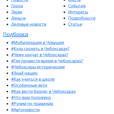
Город
События
Люди
Интересы
Деньги
Подробности
Деловые новости
Статьи
Подборки
#Мобилизация в Чувашии
#Куда сходить в Чебоксарах?
#Чему научат в Чебоксарах?
#Где провести время в Чебоксарах?
#Чебоксары исторические
#Знай наших
#Как учиться в школе
#Особенные дети
#Как вести бизнес в Чебоксарах
#Что вам положено
#Рулим по правилам
#Автоновости