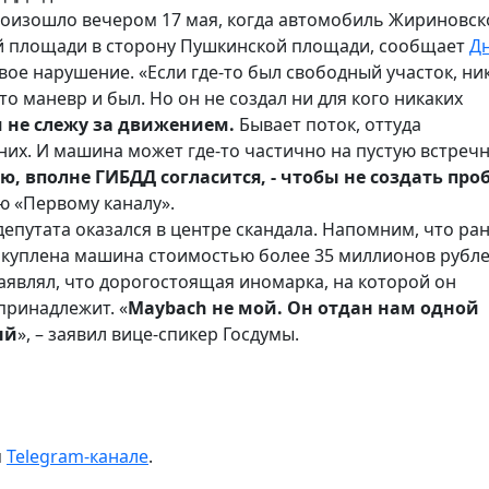
оизошло вечером 17 мая
, когда автомобиль Жириновск
й площади в сторону Пушкинской площади, сообщает
Д
ое нарушение. «Если где-то был свободный участок, ни
то маневр и был. Но он не создал ни для кого никаких
м не слежу за движением.
Бывает поток, оттуда
 них. И машина может где-то частично на пустую встреч
ю, вполне ГИБДД согласится, - чтобы не создать про
ю «Первому каналу».
депутата оказался в центре скандала. Напомним, что ран
ла куплена машина стоимостью
более 35 миллионов рубл
аявлял, что дорогостоящая иномарка, на которой он
 принадлежит. «
Maybach не мой. Он отдан нам одной
ый
», – заявил вице-спикер Госдумы.
м
Telegram-канале
.