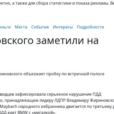
тно, а также для сбора статистики и показа рекламы. В
еньги
Места
События
Интересы
Подробности
вского заметили на
риновского объезжает пробку по встречной полосе
евидцев зафиксировала серьезное нарушение ПДД
о, принадлежащем лидеру ЛДПР Владимиру Жириновско
 Maybach народного избранника двигается по третьему 
ПДД едет BMW с «мигалкой».