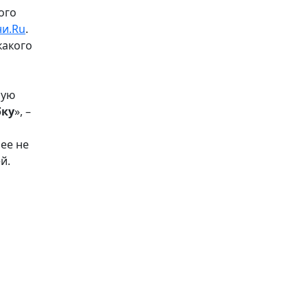
ого
ни.Ru
.
какого
ную
бку
», –
ее не
ей
.