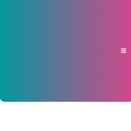
Чувашия сохранила позиции в
рейтинге регионов со средней
социально-политической
устойчивостью
10 марта 2016, 11:57