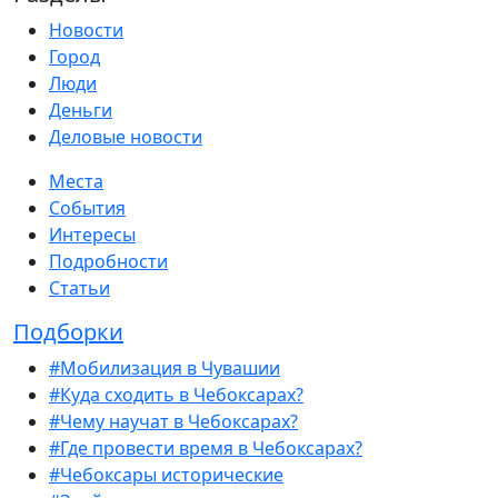
Новости
Город
Люди
Деньги
Деловые новости
Места
События
Интересы
Подробности
Статьи
Подборки
#Мобилизация в Чувашии
#Куда сходить в Чебоксарах?
#Чему научат в Чебоксарах?
#Где провести время в Чебоксарах?
#Чебоксары исторические