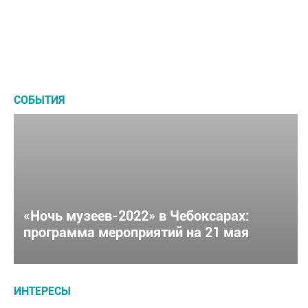
сколько
рождения в Чебоксарах
залы
это
в
стоит?
Чебоксарах
СОБЫТИЯ
«Ночь музеев-2022» в Чебоксарах:
программа мероприятий на 21 мая
ИНТЕРЕСЫ