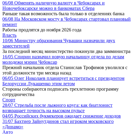
06/08
Обменять наличную валюту в Чебоксарах и
Новочебоксарске можно в банкоматах Сбера
Раньше такая возможность была только в отделениях банка
06/08
На Московском мосту в Чебоксарах стартовал плановый
ремонт
Работы продлятся до ноября 2026 года
Власть
10/06
Министру образования Чувашии назначили двух
заместителей
За последний месяц министерство покинули два замминистра
16/05
Спирин назначил новую начальницу отдела по делам
молодежи мэрии Чебоксар
Прежний начальник отдела Станислав Трофимов уволился с
этой должности три месяца назад
06/05
Олег Николаев планирует встретиться с президентом
Белоруссии Лукашенко этим летом
Стороны собираются подписать трехлетнюю программу
сотрудничества
Спорт
28/07
Стрельба после лыжного круга: как биатлонист
возвращает точность на высоком пульсе
04/05
Российских букмекеров ожидает снижение доходов
31/07
Бахтиер Зайнутдинов стал игроком московского
«Динамо»
Авто