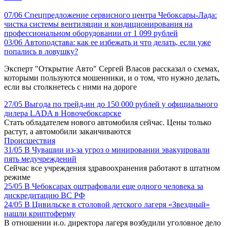
07/06
Спецпредложение сервисного центра Чебоксары-Лада:
чистка системы вентиляции и кондиционирования на
профессиональном оборудовании от 1 099 рублей
03/06
Автоподстава: как ее избежать и что делать, если уже
попались в ловушку?
Эксперт "Открытие Авто" Сергей Власов рассказал о схемах,
которыми пользуются мошенники, и о том, что нужно делать,
если вы столкнетесь с ними на дороге
27/05
Выгода по трейд-ин до 150 000 рублей у официального
дилера LADA в Новочебоксарске
Стать обладателем нового автомобиля сейчас. Цены только
растут, а автомобили заканчиваются
Происшествия
31/05
В Чувашии из-за угроз о минировании эвакуировали
пять медучреждений
Сейчас все учреждения здравоохранения работают в штатном
режиме
25/05
В Чебоксарах оштрафовали еще одного человека за
дискредитацию ВС РФ
24/05
В Цивильске в столовой детского лагеря «Звездный»
нашли криптоферму
В отношении и.о. директора лагеря возбудили уголовное дело