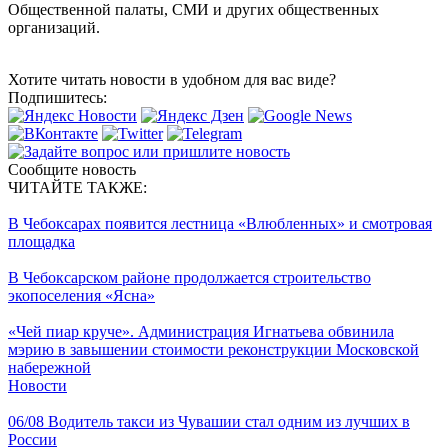
Общественной палаты, СМИ и других общественных
организаций.
Хотите читать новости в удобном для вас виде?
Подпишитесь:
Сообщите новость
ЧИТАЙТЕ ТАКЖЕ:
В Чебоксарах появится лестница «Влюбленных» и смотровая
площадка
В Чебоксарском районе продолжается строительство
экопоселения «Ясна»
«Чей пиар круче». Администрация Игнатьева обвинила
мэрию в завышении стоимости реконструкции Московской
набережной
Новости
06/08
Водитель такси из Чувашии стал одним из лучших в
России