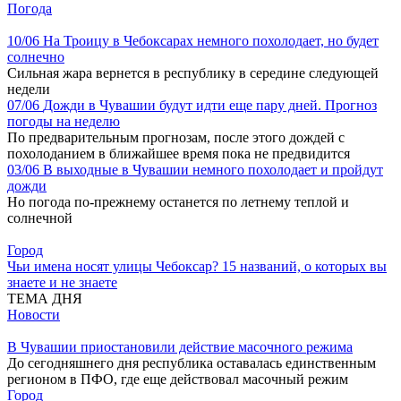
Погода
10/06
На Троицу в Чебоксарах немного похолодает, но будет
солнечно
Сильная жара вернется в республику в середине следующей
недели
07/06
Дожди в Чувашии будут идти еще пару дней. Прогноз
погоды на неделю
По предварительным прогнозам, после этого дождей с
похолоданием в ближайшее время пока не предвидится
03/06
В выходные в Чувашии немного похолодает и пройдут
дожди
Но погода по-прежнему останется по летнему теплой и
солнечной
Город
Чьи имена носят улицы Чебоксар? 15 названий, о которых вы
знаете и не знаете
ТЕМА ДНЯ
Новости
В Чувашии приостановили действие масочного режима
До сегодняшнего дня республика оставалась единственным
регионом в ПФО, где еще действовал масочный режим
Город