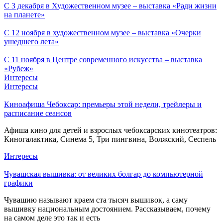
С 3 декабря в Художественном музее – выставка «Ради жизни
на планете»
С 12 ноября в художественном музее – выставка «Очерки
ушедшего лета»
С 11 ноября в Центре современного искусства – выставка
«Рубеж»
Интересы
Интересы
Киноафиша Чебоксар: премьеры этой недели, трейлеры и
расписание сеансов
Афиша кино для детей и взрослых чебоксарских кинотеатров:
Киногалактика, Синема 5, Три пингвина, Волжский, Сеспель
Интересы
Чувашская вышивка: от великих болгар до компьютерной
графики
Чувашию называют краем ста тысяч вышивок, а саму
вышивку национальным достоянием. Рассказываем, почему
на самом деле это так и есть