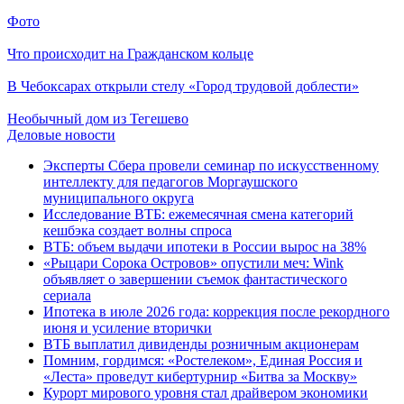
Фото
Что происходит на Гражданском кольце
В Чебоксарах открыли стелу «Город трудовой доблести»
Необычный дом из Тегешево
Деловые новости
Эксперты Сбера провели семинар по искусственному
интеллекту для педагогов Моргаушского
муниципального округа
Исследование ВТБ: ежемесячная смена категорий
кешбэка создает волны спроса
ВТБ: объем выдачи ипотеки в России вырос на 38%
«Рыцари Сорока Островов» опустили меч: Wink
объявляет о завершении съемок фантастического
сериала
Ипотека в июле 2026 года: коррекция после рекордного
июня и усиление вторички
ВТБ выплатил дивиденды розничным акционерам
Помним, гордимся: «Ростелеком», Единая Россия и
«Леста» проведут кибертурнир «Битва за Москву»
Курорт мирового уровня стал драйвером экономики