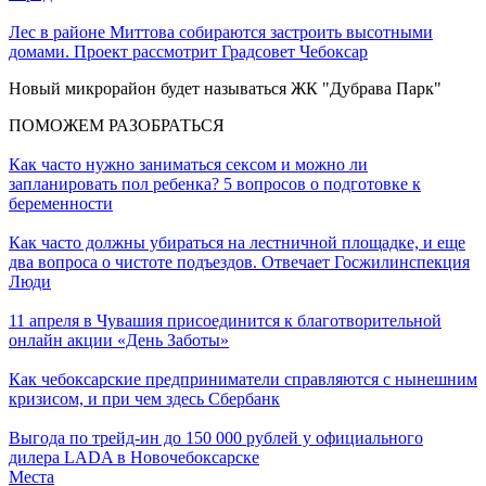
Лес в районе Миттова собираются застроить высотными
домами. Проект рассмотрит Градсовет Чебоксар
Новый микрорайон будет называться ЖК "Дубрава Парк"
ПОМОЖЕМ РАЗОБРАТЬСЯ
Как часто нужно заниматься сексом и можно ли
запланировать пол ребенка? 5 вопросов о подготовке к
беременности
Как часто должны убираться на лестничной площадке, и еще
два вопроса о чистоте подъездов. Отвечает Госжилинспекция
Люди
11 апреля в Чувашия присоединится к благотворительной
онлайн акции «День Заботы»
Как чебоксарские предприниматели справляются с нынешним
кризисом, и при чем здесь Сбербанк
Выгода по трейд-ин до 150 000 рублей у официального
дилера LADA в Новочебоксарске
Места