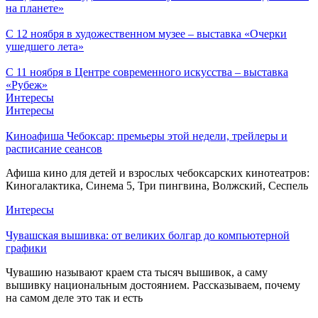
на планете»
С 12 ноября в художественном музее – выставка «Очерки
ушедшего лета»
С 11 ноября в Центре современного искусства – выставка
«Рубеж»
Интересы
Интересы
Киноафиша Чебоксар: премьеры этой недели, трейлеры и
расписание сеансов
Афиша кино для детей и взрослых чебоксарских кинотеатров:
Киногалактика, Синема 5, Три пингвина, Волжский, Сеспель
Интересы
Чувашская вышивка: от великих болгар до компьютерной
графики
Чувашию называют краем ста тысяч вышивок, а саму
вышивку национальным достоянием. Рассказываем, почему
на самом деле это так и есть