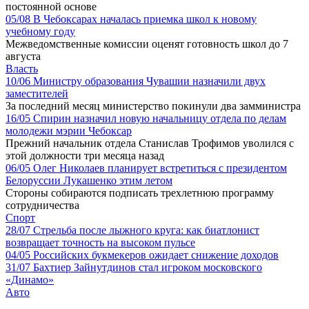
постоянной основе
05/08
В Чебоксарах началась приемка школ к новому
учебному году
Межведомственные комиссии оценят готовность школ до 7
августа
Власть
10/06
Министру образования Чувашии назначили двух
заместителей
За последний месяц министерство покинули два замминистра
16/05
Спирин назначил новую начальницу отдела по делам
молодежи мэрии Чебоксар
Прежний начальник отдела Станислав Трофимов уволился с
этой должности три месяца назад
06/05
Олег Николаев планирует встретиться с президентом
Белоруссии Лукашенко этим летом
Стороны собираются подписать трехлетнюю программу
сотрудничества
Спорт
28/07
Стрельба после лыжного круга: как биатлонист
возвращает точность на высоком пульсе
04/05
Российских букмекеров ожидает снижение доходов
31/07
Бахтиер Зайнутдинов стал игроком московского
«Динамо»
Авто