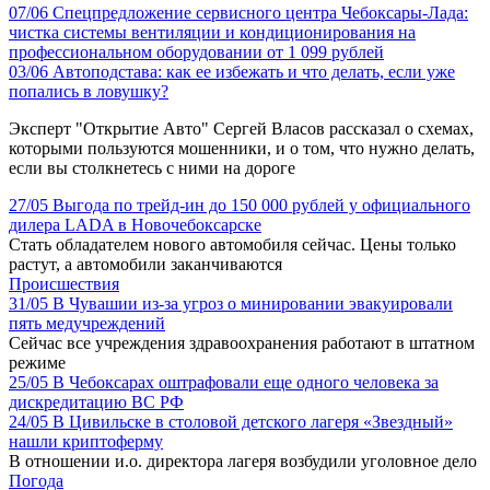
07/06
Спецпредложение сервисного центра Чебоксары-Лада:
чистка системы вентиляции и кондиционирования на
профессиональном оборудовании от 1 099 рублей
03/06
Автоподстава: как ее избежать и что делать, если уже
попались в ловушку?
Эксперт "Открытие Авто" Сергей Власов рассказал о схемах,
которыми пользуются мошенники, и о том, что нужно делать,
если вы столкнетесь с ними на дороге
27/05
Выгода по трейд-ин до 150 000 рублей у официального
дилера LADA в Новочебоксарске
Стать обладателем нового автомобиля сейчас. Цены только
растут, а автомобили заканчиваются
Происшествия
31/05
В Чувашии из-за угроз о минировании эвакуировали
пять медучреждений
Сейчас все учреждения здравоохранения работают в штатном
режиме
25/05
В Чебоксарах оштрафовали еще одного человека за
дискредитацию ВС РФ
24/05
В Цивильске в столовой детского лагеря «Звездный»
нашли криптоферму
В отношении и.о. директора лагеря возбудили уголовное дело
Погода