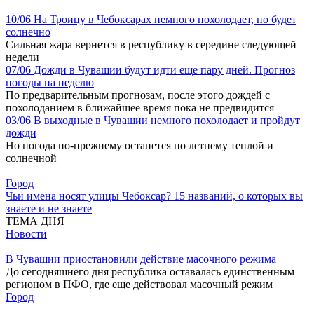
10/06
На Троицу в Чебоксарах немного похолодает, но будет
солнечно
Сильная жара вернется в республику в середине следующей
недели
07/06
Дожди в Чувашии будут идти еще пару дней. Прогноз
погоды на неделю
По предварительным прогнозам, после этого дождей с
похолоданием в ближайшее время пока не предвидится
03/06
В выходные в Чувашии немного похолодает и пройдут
дожди
Но погода по-прежнему останется по летнему теплой и
солнечной
Город
Чьи имена носят улицы Чебоксар? 15 названий, о которых вы
знаете и не знаете
ТЕМА ДНЯ
Новости
В Чувашии приостановили действие масочного режима
До сегодняшнего дня республика оставалась единственным
регионом в ПФО, где еще действовал масочный режим
Город