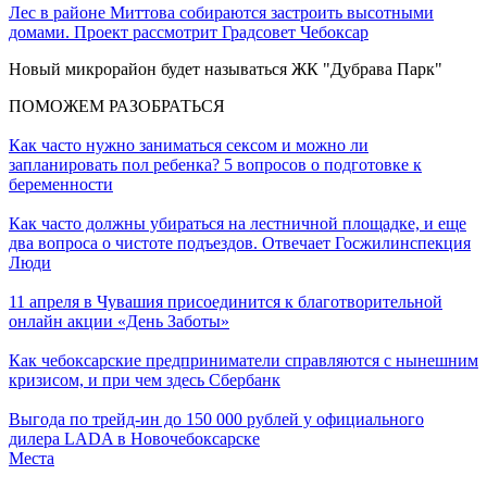
Лес в районе Миттова собираются застроить высотными
домами. Проект рассмотрит Градсовет Чебоксар
Новый микрорайон будет называться ЖК "Дубрава Парк"
ПОМОЖЕМ РАЗОБРАТЬСЯ
Как часто нужно заниматься сексом и можно ли
запланировать пол ребенка? 5 вопросов о подготовке к
беременности
Как часто должны убираться на лестничной площадке, и еще
два вопроса о чистоте подъездов. Отвечает Госжилинспекция
Люди
11 апреля в Чувашия присоединится к благотворительной
онлайн акции «День Заботы»
Как чебоксарские предприниматели справляются с нынешним
кризисом, и при чем здесь Сбербанк
Выгода по трейд-ин до 150 000 рублей у официального
дилера LADA в Новочебоксарске
Места