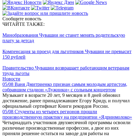
Сообщите новость
ЧИТАЙТЕ ТАКЖЕ:
Минобразования Чувашии не станет менять родительскую
плату за детсад
Компенсация за проезд для льготников Чувашии не превысит
150 рублей
Правительство Чувашии возвращает работающим ветеранам
труда льготы
Новости
05/08
Ваня Дмитриенко признан самым молодым артистом,
собравшим стадион «Лужники» с сольным концертом
Музыкант в возрасте 20 лет, 9 месяцев и 8 дней обновил
достижение, ранее принадлежавшее Егору Криду, и получил
официальный сертификат Книги рекордов России.
05/08
Студенты из четырех регионов прошли
производственную практику на предприятии «Ядринмолоко»
Четырнадцать участников двухмесячной программы освоили
различные производственные профессии, а двое из них
приняли решение остаться на заводе для работы на