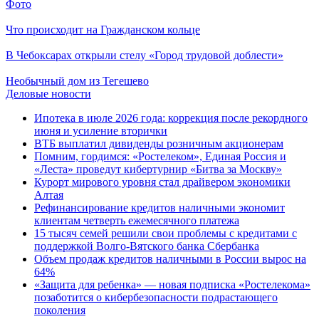
Фото
Что происходит на Гражданском кольце
В Чебоксарах открыли стелу «Город трудовой доблести»
Необычный дом из Тегешево
Деловые новости
Ипотека в июле 2026 года: коррекция после рекордного
июня и усиление вторички
ВТБ выплатил дивиденды розничным акционерам
Помним, гордимся: «Ростелеком», Единая Россия и
«Леста» проведут кибертурнир «Битва за Москву»
Курорт мирового уровня стал драйвером экономики
Алтая
Рефинансирование кредитов наличными экономит
клиентам четверть ежемесячного платежа
15 тысяч семей решили свои проблемы с кредитами с
поддержкой Волго-Вятского банка Сбербанка
Объем продаж кредитов наличными в России вырос на
64%
«Защита для ребенка» — новая подписка «Ростелекома»
позаботится о кибербезопасности подрастающего
поколения