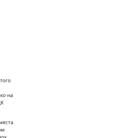
этого
ко на
ДК
 места
ам
вок