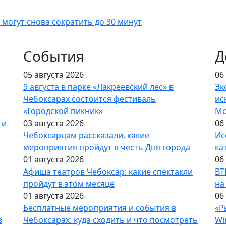
могут снова сократить до 30 минут
События
Д
05 августа 2026
06
9 августа в парке «Лакреевский лес» в
Эк
Чебоксарах состоится фестиваль
ис
«Городской пикник»
Мо
 и
03 августа 2026
06
Чебоксарцам рассказали, какие
Ис
мероприятия пройдут в честь Дня города
ка
01 августа 2026
06
Афиша театров Чебоксар: какие спектакли
ВТ
пройдут в этом месяце
на
01 августа 2026
06
Бесплатные мероприятия и события в
«Р
в
Чебоксарах: куда сходить и что посмотреть
Wi