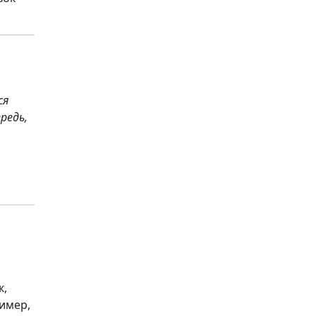
ся
редь,
к,
ример,