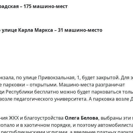
радская – 175 машино-мест
о улице Карла Маркса – 31 машино-место
ала, по улице Привокзальная, 1, будет закрытой. Для 
е парковки – открытыми. Машино-места разграничат
и Республики бесплатно можно будет парковаться толь
озле педагогического университета. А парковка возле 
ния ЖКХ и благоустройства
Олега Белова
, выбраны эти
попало и в хаотичном порядке, и поэтому автомобилист
республиканскими услугами, а введение платных парко