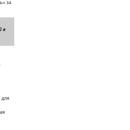
ь» за
й в
т
.
 для
ая