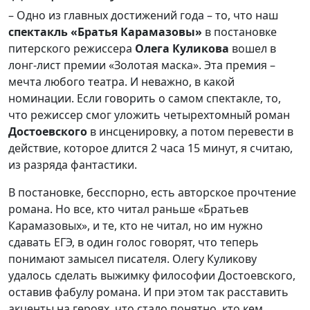
– Одно из главных достижений года – то, что наш
спектакль «Братья Карамазовы»
в постановке
питерского режиссера
Олега Куликова
вошел в
лонг-лист премии «Золотая маска». Эта премия –
мечта любого театра. И неважно, в какой
номинации. Если говорить о самом спектакле, то,
что режиссер смог уложить четырехтомный роман
Достоевского
в инсценировку, а потом перевести в
действие, которое длится 2 часа 15 минут, я считаю,
из разряда фантастики.
В постановке, бесспорно, есть авторское прочтение
романа. Но все, кто читал раньше «Братьев
Карамазовых», и те, кто не читал, но им нужно
сдавать ЕГЭ, в один голос говорят, что теперь
понимают замысел писателя. Олегу Куликову
удалось сделать выжимку философии Достоевского,
оставив фабулу романа. И при этом так расставить
акценты на героях, что стало понятно, кто кем