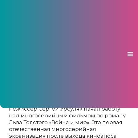
ВТБ поддержал новую
экранизацию романа «Война и
мир» режиссёра Сергея Урсуляка
08 июля 2026, 16:06
втб
Режиссёр Сергей Урсуляк начал работу
над многосерийным фильмом по роману
Льва Толстого «Война и мир». Это первая
отечественная многосерийная
экранизация после выхода киноэпоса