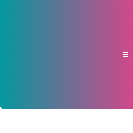
Пьянов сравнил партнерство ВТБ
и Wildberries с высадкой на
неизведанный материк
01 июля 2026, 15:09