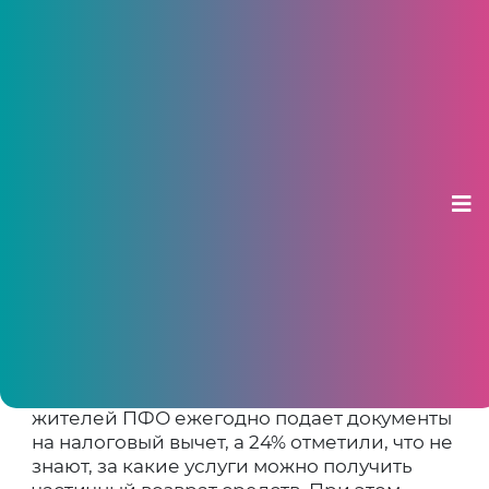
Опрос ВТБ: каждый четвертый
житель ПФО не знает, за какие
услуги может оформить
налоговый вычет
15 июня 2026, 15:15
Результаты опроса* ВТБ показали, что 29%
жителей ПФО ежегодно подает документы
на налоговый вычет, а 24% отметили, что не
знают, за какие услуги можно получить