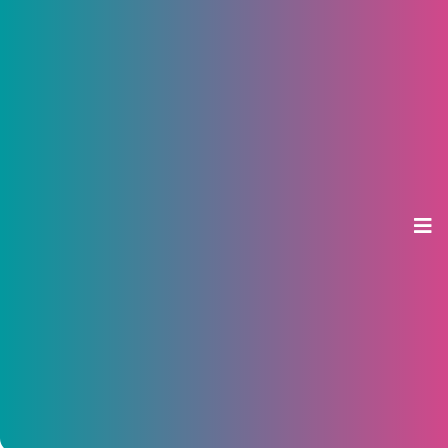
Цифровой двойник: новая эра
обмана
05 июня 2026, 15:33
пресс-служба Сбера
На фоне развития дипфейков Сбер