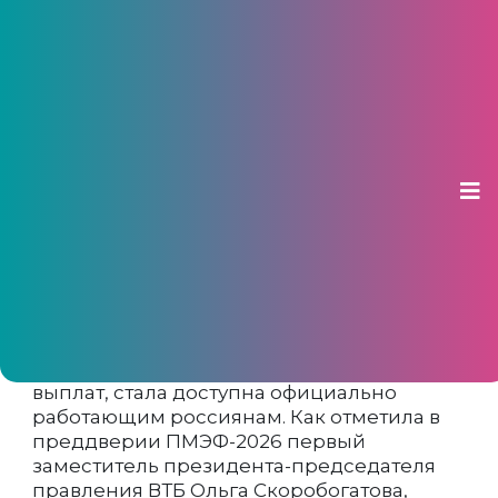
Выплаты зарплаты в любой
день стали доступны россиянам
02 июня 2026, 12:19
Возможность получать зарплату в любой
день, не дожидаясь официальной даты
выплат, стала доступна официально
работающим россиянам. Как отметила в
преддверии ПМЭФ-2026 первый
заместитель президента-председателя
правления ВТБ Ольга Скоробогатова,