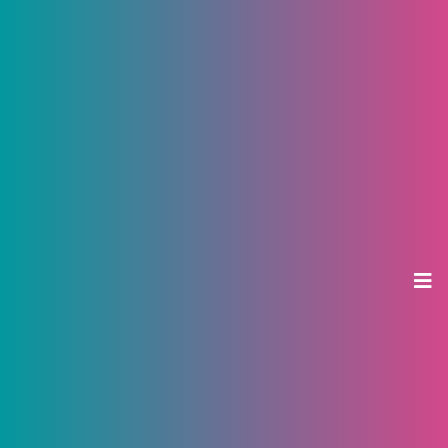
Искусственный интеллект
открыт для каждого: 124 тысячи
человек приняли участие в
конкурсе «Цифровой марафон»
15 мая 2026, 17:23