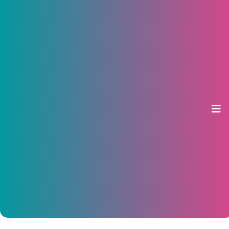
НПФ ВТБ: средний счет
долгосрочных сбережений
вырос более чем на треть
13 мая 2026, 10:47