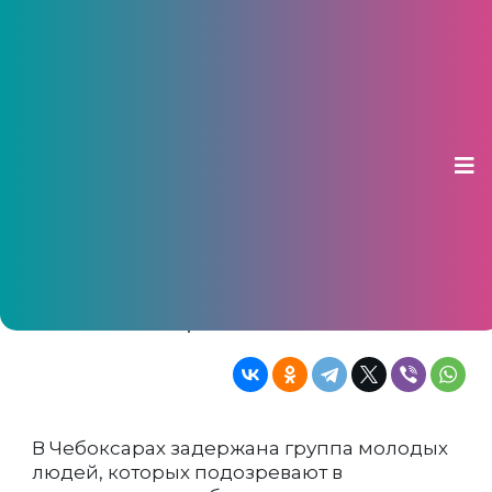
Полиция задержала в
Чебоксарах зачинщиков
«маршрутных войн»
21 апреля 2018, 08:38
По версии следствия, ими были
организованы нападения на маршрутки
легального перевозчика
В Чебоксарах задержана группа молодых
людей, которых подозревают в