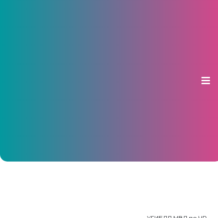
В Чебоксарах в ДТП с
маршруткой пострадало три
человека
26 февраля 2017, 09:55
УГИБДД МВД по ЧР