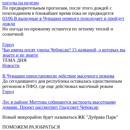
погоды на неделю
По предварительным прогнозам, после этого дождей с
похолоданием в ближайшее время пока не предвидится
03/06
В выходные в Чувашии немного похолодает и пройдут
дожди
Но погода по-прежнему останется по летнему теплой и
солнечной
Город
Чьи имена носят улицы Чебоксар? 15 названий, о которых вы
знаете и не знаете
ТЕМА ДНЯ
Новости
В Чувашии приостановили действие масочного режима
До сегодняшнего дня республика оставалась единственным
регионом в ПФО, где еще действовал масочный режим
Город
Лес в районе Миттова собираются застроить высотными
домами. Проект рассмотрит Градсовет Чебоксар
Новый микрорайон будет называться ЖК "Дубрава Парк"
ПОМОЖЕМ РАЗОБРАТЬСЯ