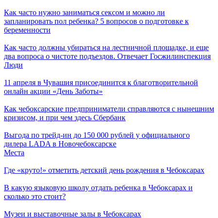
Как часто нужно заниматься сексом и можно ли
запланировать пол ребенка? 5 вопросов о подготовке к
беременности
Как часто должны убираться на лестничной площадке, и еще
два вопроса о чистоте подъездов. Отвечает Госжилинспекция
Люди
11 апреля в Чувашия присоединится к благотворительной
онлайн акции «День Заботы»
Как чебоксарские предприниматели справляются с нынешним
кризисом, и при чем здесь Сбербанк
Выгода по трейд-ин до 150 000 рублей у официального
дилера LADA в Новочебоксарске
Места
Где «круто!» отметить детский день рождения в Чебоксарах
В какую языковую школу отдать ребенка в Чебоксарах и
сколько это стоит?
Музеи и выставочные залы в Чебоксарах