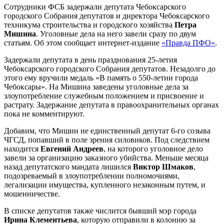
Сотрудники ФСБ задержали депутата Чебоксарского
городского Собрания депутатов и директора Чебоксарского
техникума строительства и городского хозяйства
Петра
Мишина
. Уголовные дела на него завели сразу по двум
статьям. Об этом сообщает интернет-издание
«Правда ПФО»
.
Задержали депутата в день празднования 25-летия
Чебоксарского городского Собрания депутатов. Незадолго до
этого ему вручили медаль «В память о 550-летии города
Чебоксары». На Мишина заведены уголовные дела за
злоупотребление служебным положением и присвоение и
растрату. Задержание депутата в правоохранительных органах
пока не комментируют.
Добавим, что Мишин не единственный депутат 6-го созыва
ЧГСД, попавший в поле зрения силовиков. Под следствием
находится
Евгений Андреев
, на которого уголовное дело
завели за организацию заказного убийства. Меньше месяца
назад депутатского мандата лишился
Виктор Шмаков
,
подозреваемый в злоупотреблении полномочиями,
легализации имущества, купленного незаконным путем, и
мошенничестве.
В списке депутатов также числится бывший мэр города
Ирина Клементьева
, которую отправили в колонию за