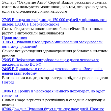
Эксперт "Открытие Авто" Сергей Власов рассказал о схемах,
которыми пользуются мошенники, и о том, что нужно делать,
если вы столкнетесь с ними на дороге
27/05
Выгода по трейд-ин до 150 000 рублей у официального
дилера LADA в Новочебоксарске
Стать обладателем нового автомобиля сейчас. Цены только
растут, а автомобили заканчиваются
Происшествия
31/05
В Чувашии из-за угроз о минировании эвакуировали
пять медучреждений
Сейчас все учреждения здравоохранения работают в штатном
режиме
25/05
В Чебоксарах оштрафовали еще одного человека за
дискредитацию ВС РФ
24/05
В Цивильске в столовой детского лагеря «Звездный»
нашли криптоферму
В отношении и.о. директора лагеря возбудили уголовное дело
Погода
10/06
На Троицу в Чебоксарах немного похолодает, но будет
солнечно
Сильная жара вернется в республику в середине следующей
недели
07/06
Дожди в Чувашии будут идти еще пару дней. Прогноз