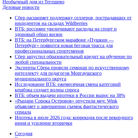
Необычный дом из Тегешево
Деловые новости
Сбер расширяет поддержку селлеров, пострадавших от
инцидентов на складах Wildberries
ВТБ: россияне увеличивают расходы на спорт и
здоровый образ жизни
ВТБ: на Петербургском марафоне «Пушкин —
Петербург» появится новая беговая трасса для
профессиональных спортсменов
Сбер запустил образовательный кредит на обучение по
любой специальности
Эксперты Сбера провели семинар по искусственному
интеллекту для педагогов Моргаушского
муниципального округа
Исследование ВТБ: ежемесячная смена категорий
кешбэка создает волны спроса
ВТБ: объем выдачи ипотеки в России вырос на 38%
«Рыцари Сорока Островов» опустили меч: Wink
объявляет о завершении съемок фантастического
сериала
Ипотека в июле 2026 года: коррекция после рекордного
июня и усиление вторички
Cегодня