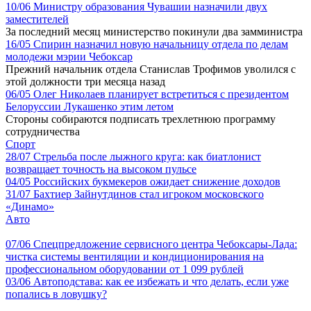
10/06
Министру образования Чувашии назначили двух
заместителей
За последний месяц министерство покинули два замминистра
16/05
Спирин назначил новую начальницу отдела по делам
молодежи мэрии Чебоксар
Прежний начальник отдела Станислав Трофимов уволился с
этой должности три месяца назад
06/05
Олег Николаев планирует встретиться с президентом
Белоруссии Лукашенко этим летом
Стороны собираются подписать трехлетнюю программу
сотрудничества
Спорт
28/07
Стрельба после лыжного круга: как биатлонист
возвращает точность на высоком пульсе
04/05
Российских букмекеров ожидает снижение доходов
31/07
Бахтиер Зайнутдинов стал игроком московского
«Динамо»
Авто
07/06
Спецпредложение сервисного центра Чебоксары-Лада:
чистка системы вентиляции и кондиционирования на
профессиональном оборудовании от 1 099 рублей
03/06
Автоподстава: как ее избежать и что делать, если уже
попались в ловушку?