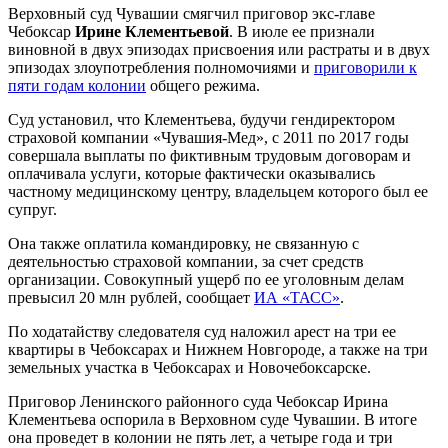
Верховный суд Чувашии смягчил приговор экс-главе
Чебоксар
Ирине Клементьевой
. В июле ее признали
виновной в двух эпизодах присвоения или растраты и в двух
эпизодах злоупотребления полномочиями и
приговорили к
пяти годам колонии
общего режима.
Суд установил, что Клементьева, будучи гендиректором
страховой компании «Чувашия-Мед», с 2011 по 2017 годы
совершала выплаты по фиктивным трудовым договорам и
оплачивала услуги, которые фактически оказывались
частному медицинскому центру, владельцем которого был ее
супруг.
Она также оплатила командировку, не связанную с
деятельностью страховой компании, за счет средств
организации. Совокупный ущерб по ее уголовным делам
превысил 20 млн рублей, сообщает
ИА «ТАСС»
.
По ходатайству следователя суд наложил арест на три ее
квартиры в Чебоксарах и Нижнем Новгороде, а также на три
земельных участка в Чебоксарах и Новочебоксарске.
Приговор Ленинского районного суда Чебоксар Ирина
Клементьева оспорила в Верховном суде Чувашии. В итоге
она проведет в колонии не пять лет, а четыре года и три