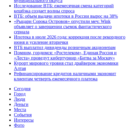
муниципального округа
Исследование ВТБ: ежемесячная смена категорий
кешбэка создает волны спроса
ВТБ: объем выдачи ипотеки в России вырос на 38%
«Рыцари Сорока Островов» опустили меч: Wink
объявляет о завершении съемок фантастического
сериала
Ипотека в июле 2026 года: коррекция после рекордного
июня и усиление вторички
ВТБ выплатил дивиденды розничным акционерам
Помним, гордимся: «Ростелеком», Единая Россия и
«Леста» проведут кибертурнир «Битва за Москву»
Курорт мирового уровня стал драйвером экономики
Алтая
Рефинансирование кредитов наличными экономит
клиентам четверть ежемесячного платежа
Cегодня
Город
Люди
Деньги
Места
События
Интересы
Фото