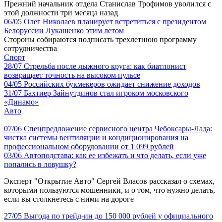
Прежний начальник отдела Станислав Трофимов уволился с
этой должности три месяца назад
06/05
Олег Николаев планирует встретиться с президентом
Белоруссии Лукашенко этим летом
Стороны собираются подписать трехлетнюю программу
сотрудничества
Спорт
28/07
Стрельба после лыжного круга: как биатлонист
возвращает точность на высоком пульсе
04/05
Российских букмекеров ожидает снижение доходов
31/07
Бахтиер Зайнутдинов стал игроком московского
«Динамо»
Авто
07/06
Спецпредложение сервисного центра Чебоксары-Лада:
чистка системы вентиляции и кондиционирования на
профессиональном оборудовании от 1 099 рублей
03/06
Автоподстава: как ее избежать и что делать, если уже
попались в ловушку?
Эксперт "Открытие Авто" Сергей Власов рассказал о схемах,
которыми пользуются мошенники, и о том, что нужно делать,
если вы столкнетесь с ними на дороге
27/05
Выгода по трейд-ин до 150 000 рублей у официального