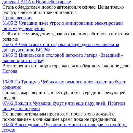
дилера LADA в Новочебоксарске
Стать обладателем нового автомобиля сейчас. Цены только
растут, а автомобили заканчиваются
Происшествия
31/05
В Чувашии из-за угроз о минировании эвакуировали
пять медучреждений
Сейчас все учреждения здравоохранения работают в штатном
режиме
25/05
В Чебоксарах оштрафовали еще одного человека за
дискредитацию ВС РФ
24/05
В Цивильске в столовой детского лагеря «Звездный»
нашли криптоферму
В отношении и.о. директора лагеря возбудили уголовное дело
Погода
10/06
На Троицу в Чебоксарах немного похолодает, но будет
солнечно
Сильная жара вернется в республику в середине следующей
недели
07/06
Дожди в Чувашии будут идти еще пару дней. Прогноз
погоды на неделю
По предварительным прогнозам, после этого дождей с
похолоданием в ближайшее время пока не предвидится
03/06
В выходные в Чувашии немного похолодает и пройдут
дожди