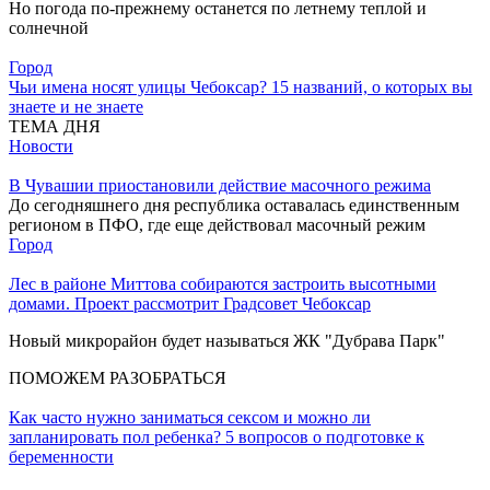
Но погода по-прежнему останется по летнему теплой и
солнечной
Город
Чьи имена носят улицы Чебоксар? 15 названий, о которых вы
знаете и не знаете
ТЕМА ДНЯ
Новости
В Чувашии приостановили действие масочного режима
До сегодняшнего дня республика оставалась единственным
регионом в ПФО, где еще действовал масочный режим
Город
Лес в районе Миттова собираются застроить высотными
домами. Проект рассмотрит Градсовет Чебоксар
Новый микрорайон будет называться ЖК "Дубрава Парк"
ПОМОЖЕМ РАЗОБРАТЬСЯ
Как часто нужно заниматься сексом и можно ли
запланировать пол ребенка? 5 вопросов о подготовке к
беременности