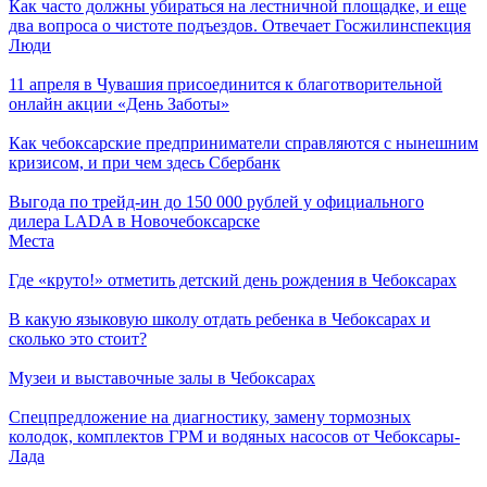
Как часто должны убираться на лестничной площадке, и еще
два вопроса о чистоте подъездов. Отвечает Госжилинспекция
Люди
11 апреля в Чувашия присоединится к благотворительной
онлайн акции «День Заботы»
Как чебоксарские предприниматели справляются с нынешним
кризисом, и при чем здесь Сбербанк
Выгода по трейд-ин до 150 000 рублей у официального
дилера LADA в Новочебоксарске
Места
Где «круто!» отметить детский день рождения в Чебоксарах
В какую языковую школу отдать ребенка в Чебоксарах и
сколько это стоит?
Музеи и выставочные залы в Чебоксарах
Спецпредложение на диагностику, замену тормозных
колодок, комплектов ГРМ и водяных насосов от Чебоксары-
Лада