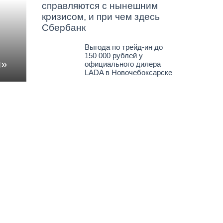
справляются с нынешним
кризисом, и при чем здесь
Сбербанк
Выгода по трейд-ин до
150 000 рублей у
ы»
официального дилера
LADA в Новочебоксарске
олу
 это