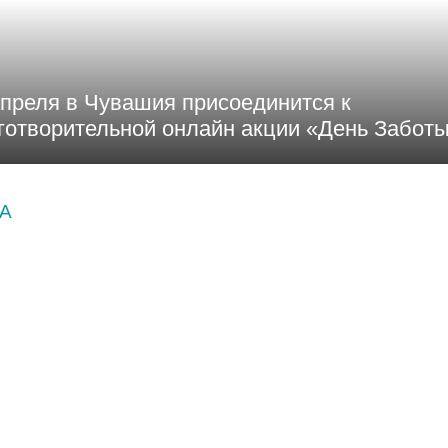
апреля в Чувашия присоединится к
готворительной онлайн акции «День Забот
А
В какую языковую шк
отдать ребенка в
Чебоксарах и сколько
стоит?