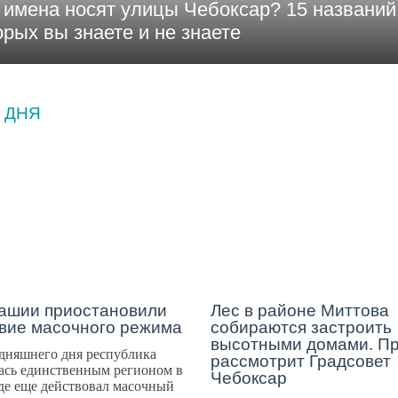
 имена носят улицы Чебоксар? 15 названий,
орых вы знаете и не знаете
 ДНЯ
ОСТИ
ГОРОД
ашии приостановили
Лес в районе Миттова
вие масочного режима
собираются застроить
высотными домами. Пр
дняшнего дня республика
рассмотрит Градсовет
ась единственным регионом в
Чебоксар
де еще действовал масочный