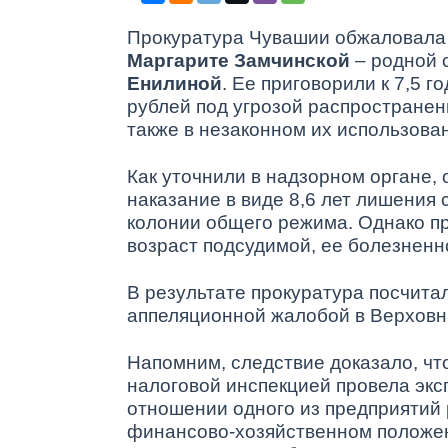
Прокуратура Чувашии обжаловала 
Маргарите Замчинской
– родной
Енилиной
. Ее приговорили к 7,5 
рублей под угрозой распространен
также в незаконном их использова
Как уточнили в надзорном органе,
наказание в виде 8,6 лет лишения
колонии общего режима. Однако п
возраст подсудимой, ее болезненн
В результате прокуратура посчита
аппеляционной жалобой в Верховн
Напомним, следствие доказало, что
налоговой инспекцией провела экс
отношении одного из предприятий 
финансово-хозяйственном положени