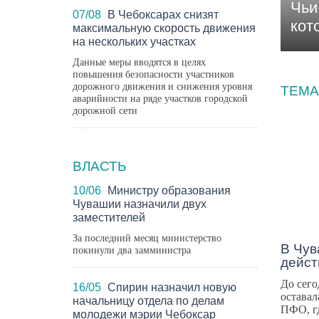
Чьи
07/08
В Чебоксарах снизят
кот
максимальную скорость движения
на нескольких участках
Данные меры вводятся в целях
повышения безопасности участников
дорожного движения и снижения уровня
ТЕМА
аварийности на ряде участков городской
дорожной сети
НОВ
ВЛАСТЬ
10/06
Министру образования
Чувашии назначили двух
заместителей
За последний месяц министерство
В Чув
покинули два замминистра
дейст
До сего
16/05
Спирин назначил новую
оставал
начальницу отдела по делам
ПФО, г
молодежи мэрии Чебоксар