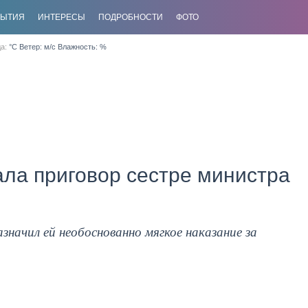
БЫТИЯ
ИНТЕРЕСЫ
ПОДРОБНОСТИ
ФОТО
да:
°C Ветер: м/с Влажность: %
ла приговор сестре министра
значил ей необоснованно мягкое наказание за