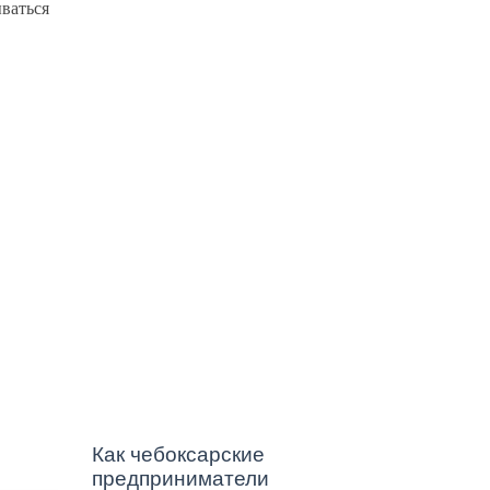
вопроса о чистоте
ваться
подъездов. Отвечает
Госжилинспекция
Как чебоксарские
предприниматели