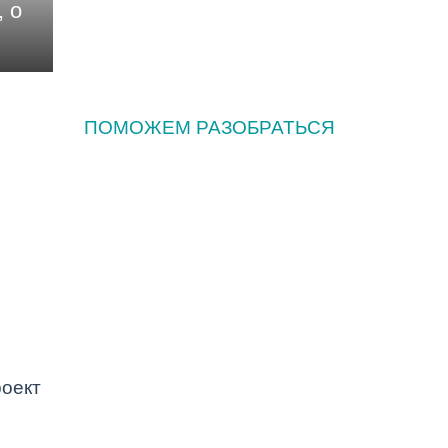
 о
ПОМОЖЕМ РАЗОБРАТЬСЯ
Как часто нужно
заниматься сексом и
можно ли запланировать
пол ребенка? 5 вопросов о
подготовке к
беременности
Как часто должны
оект
убираться на лестничной
площадке, и еще два