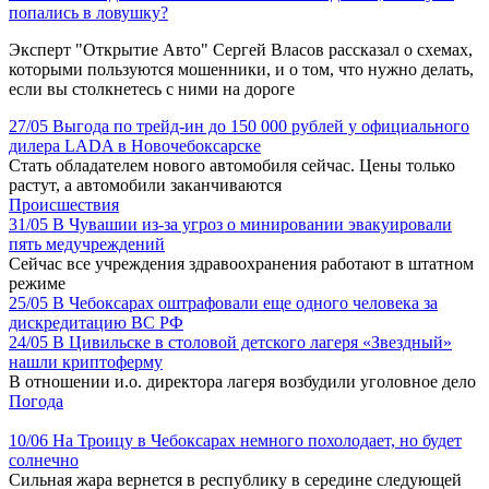
попались в ловушку?
Эксперт "Открытие Авто" Сергей Власов рассказал о схемах,
которыми пользуются мошенники, и о том, что нужно делать,
если вы столкнетесь с ними на дороге
27/05
Выгода по трейд-ин до 150 000 рублей у официального
дилера LADA в Новочебоксарске
Стать обладателем нового автомобиля сейчас. Цены только
растут, а автомобили заканчиваются
Происшествия
31/05
В Чувашии из-за угроз о минировании эвакуировали
пять медучреждений
Сейчас все учреждения здравоохранения работают в штатном
режиме
25/05
В Чебоксарах оштрафовали еще одного человека за
дискредитацию ВС РФ
24/05
В Цивильске в столовой детского лагеря «Звездный»
нашли криптоферму
В отношении и.о. директора лагеря возбудили уголовное дело
Погода
10/06
На Троицу в Чебоксарах немного похолодает, но будет
солнечно
Сильная жара вернется в республику в середине следующей