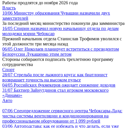
Работы продлятся до ноября 2026 года
Власть
10/06
Министру образования Чувашии назначили двух
заместителей
За последний месяц министерство покинули два замминистра
16/05
Спирин назначил новую начальницу отдела по делам
молодежи мэрии Чебоксар
Прежний начальник отдела Станислав Трофимов уволился с
этой должности три месяца назад
06/05
Олег Николаев планирует встретиться с президентом
Белоруссии Лукашенко этим летом
Стороны собираются подписать трехлетнюю программу
сотрудничества
Спорт
28/07
Стрельба после лыжного круга: как биатлонист
возвращает точность на высоком пульсе
04/05
Российских букмекеров ожидает снижение доходов
31/07
Бахтиер Зайнутдинов стал игроком московского
«Динамо»
Авто
07/06
Спецпредложение сервисного центра Чебоксары-Лада:
чистка системы вентиляции и кондиционирования на
профессиональном оборудовании от 1 099 рублей
03/06
Автоподстава: как ее избежать и что делать, если уже