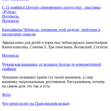
С 11 ноября в Центре современного искусства – выставка
«Рубеж»
Интересы
Интересы
Киноафиша Чебоксар: премьеры этой недели, трейлеры и
расписание сеансов
Афиша кино для детей и взрослых чебоксарских кинотеатров:
Киногалактика, Синема 5, Три пингвина, Волжский, Сеспель
Интересы
Чувашская вышивка: от великих болгар до компьютерной
графики
Чувашию называют краем ста тысяч вышивок, а саму
вышивку национальным достоянием. Рассказываем, почему
на самом деле это так и есть
Фото
Что происходит на Гражданском кольце