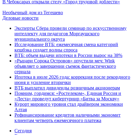
В Чебоксарах открыли стелу «Город трудовой доблести»
Необычный дом из Тегешево
Деловые новости
Эксперты Сбера провели семинар по искусственному
интеллекту для педагогов Моргаушского
муниципального округа
Исследование ВТБ: ежемесячная смена категорий
кешбэка создает волны спроса
ВТБ: объем выдачи ипотеки в России вырос на 38%
«Рыцари Сорока Островов» опустили меч: Wink
объявляет о завершении съемок фантастического
сериала
Ипотека в июле 2026 года: коррекция после рекордного
июня и усиление вторички
ВТБ выплатил дивиденды розничным акционерам
Помним, гордимся: «Ростелеком», Единая Россия и
«Леста» проведут кибертурнир «Битва за Москву»
Курорт мирового уровня стал драйвером экономики
Алтая
Рефинансирование кредитов наличными экономит
клиентам четверть ежемесячного платежа
Cегодня