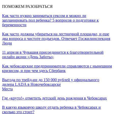
ПОМОЖЕМ РАЗОБРАТЬСЯ
Как часто нужно заниматься сексом и можно ли
запланировать пол ребенка? 5 вопросов о подготовке к
беременности
Как часто должны убираться на лестничной площадке, и еще
два вопроса о чистоте подъездов. Отвечает Госжилинспекция
Люди
11 апреля в Чувашия присоединится к благотворительной
онлайн акции «День Заботы»
Как чебоксарские предприниматели справляются с нынешним
кризисом, и при чем здесь Сбербанк
Выгода по трейд-ин до 150 000 рублей у официального
дилера LADA в Новочебоксарске
Места
Где «круто!» отметить детский день рождения в Чебоксарах
В какую языковую школу отдать ребенка в Чебоксарах и
сколько это стоит?