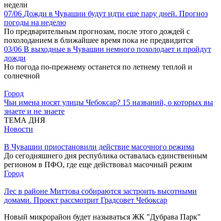
недели
07/06
Дожди в Чувашии будут идти еще пару дней. Прогноз
погоды на неделю
По предварительным прогнозам, после этого дождей с
похолоданием в ближайшее время пока не предвидится
03/06
В выходные в Чувашии немного похолодает и пройдут
дожди
Но погода по-прежнему останется по летнему теплой и
солнечной
Город
Чьи имена носят улицы Чебоксар? 15 названий, о которых вы
знаете и не знаете
ТЕМА ДНЯ
Новости
В Чувашии приостановили действие масочного режима
До сегодняшнего дня республика оставалась единственным
регионом в ПФО, где еще действовал масочный режим
Город
Лес в районе Миттова собираются застроить высотными
домами. Проект рассмотрит Градсовет Чебоксар
Новый микрорайон будет называться ЖК "Дубрава Парк"