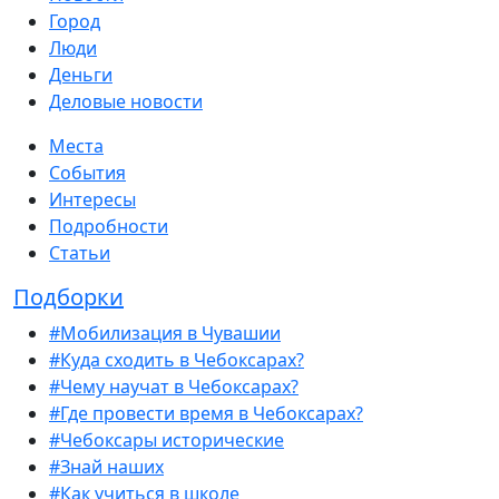
Город
Люди
Деньги
Деловые новости
Места
События
Интересы
Подробности
Статьи
Подборки
#Мобилизация в Чувашии
#Куда сходить в Чебоксарах?
#Чему научат в Чебоксарах?
#Где провести время в Чебоксарах?
#Чебоксары исторические
#Знай наших
#Как учиться в школе