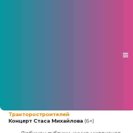
Гастроли в Чебоксарах: осень-
зима – 2018
19 ноября 2018, 15:30
"Мой город" сделал подборку лучших
концертов города
Воскресенье, 25 ноября, 18:00. ДК
Тракторостроителей
Концерт Стаса Михайлова
(6+)