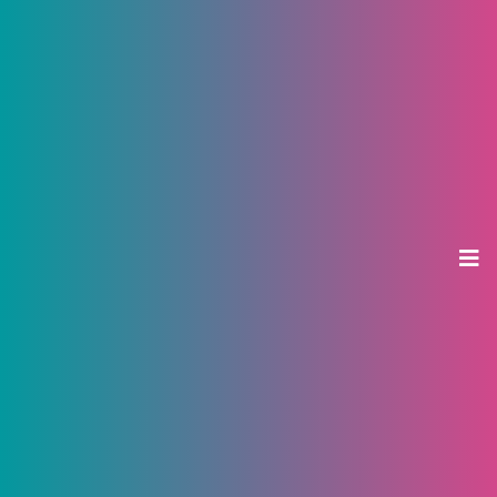
Татьянин день и День студента в
Чебоксарах – 2026. Куда пустят со
скидкой или даже бесплатно
23 января 2026, 13:26
vk.com/amazonia_park