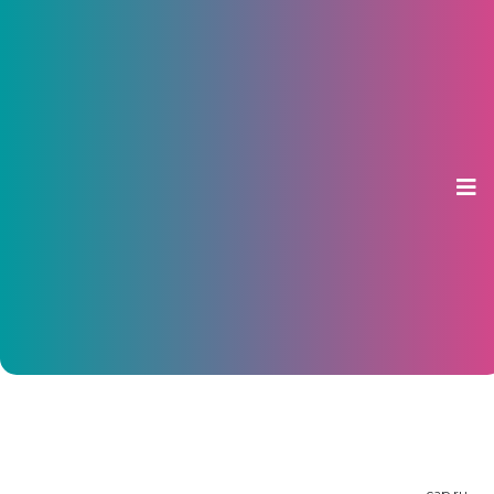
В этом году на Международный
чебоксарский кинофестиваль
приедут индийские режиссеры
30 января 2017, 08:15
cap.ru