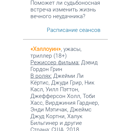
Поможет ли судьбоносная
встреча изменить жизнь
вечного неудачника?
Расписание сеансов
«Хэллоуин»
, ужасы,
триллер (18+)
Режиссер фильма:
Дэвид
Гордон Грин
В ролях:
Джейми Ли
Кёртис, Джуди Грир, Ник
Касл, Уилл Пэттон,
Джефферсон Холл, Тоби
Хасс, Вирджиния Гарднер,
Энди Мэтичак, Джеймс
Джуд Кортни, Халук
Бильгинер и другие
Страна:
США, 2018