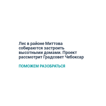
Лес в районе Миттова
собираются застроить
высотными домами. Проект
рассмотрит Градсовет Чебоксар
ПОМОЖЕМ РАЗОБРАТЬСЯ
Как часто нужно заниматься
сексом и можно ли
запланировать пол ребенка?
5 вопросов о подготовке к