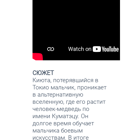
СЮЖЕТ
Киюта, потерявшийся в
Токио мальчик, проникает
в альтернативную
вселенную, где его растит
человек-медведь по
имени Куматэцу. Он
долгое время обучает
мальчика боевым
искусствам. В итоге