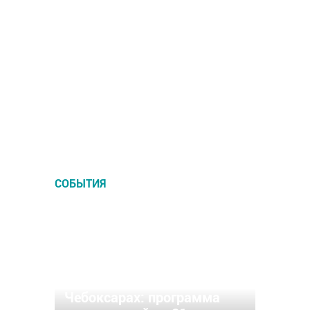
Музеи и выставочные залы
в Чебоксарах
СОБЫТИЯ
«Ночь музеев-2022» в
Чебоксарах: программа