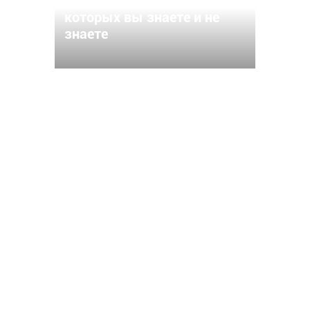
Чебоксар? 15 названий, о
которых вы знаете и не
знаете