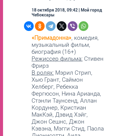
18 октября 2018, 09:42 | Мой город
Чебоксары
«Примадонна»
, комедия,
музыкальный фильм,
биография (16+)
Режиссер фильма:
Стивен
Фрирз
В ролях:
Мэрил Стрип,
Хью Грант, Саймон
Хелберг, Ребекка
Фергюсон, Нина Арианда,
Стэнли Таунсенд, Аллан
Кордунер, Кристиан
МакКэй, Дэвид Хэйг,
Джон Сешнс, Джон
Кэвэна, Мэгги Стид, Паола
Дионисотти, Аида