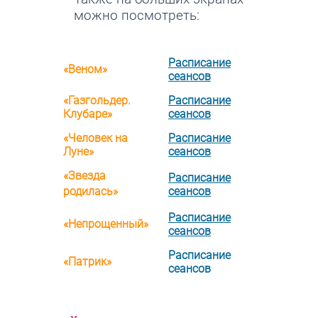
можно посмотреть:
Расписание
«
Веном
»
сеансов
«
Газгольдер.
Расписание
Клубаре
»
сеансов
«
Человек на
Расписание
Луне
»
сеансов
«
Звезда
Расписание
родилась
»
сеансов
Расписание
«
Непрощенный
»
сеансов
Расписание
«П
атрик
»
сеансов