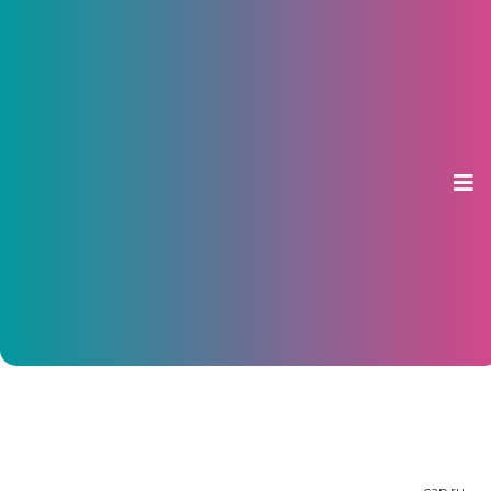
В Чебоксарах зажгли главную
новогоднюю елку и провели
«Манекен челлендж»
12 декабря 2016, 09:10
cap.ru