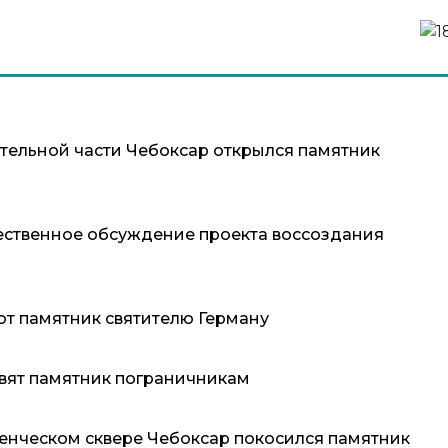
тельной части Чебоксар открылся памятник
ственное обсуждение проекта воссоздания
ют памятник святителю Герману
вят памятник пограничникам
денческом сквере Чебоксар покосился памятник