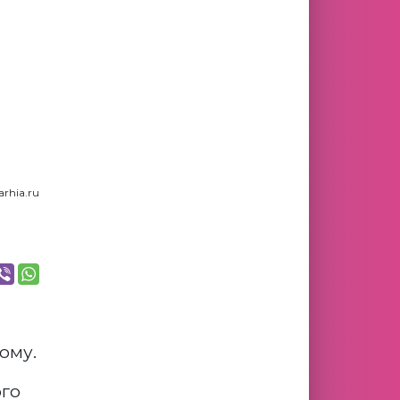
rhia.ru
ому.
ого