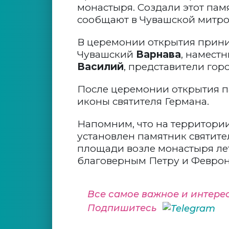
монастыря. Создали этот пам
сообщают в Чувашской митро
В церемонии открытия прини
Чувашский
Варнава
, намест
Василий
, представители гор
После церемонии открытия п
иконы святителя Германа.
Напомним, что на территори
установлен памятник святите
площади возле монастыря лет
благоверным Петру и Февро
Все самое важное и интере
Подпишитесь