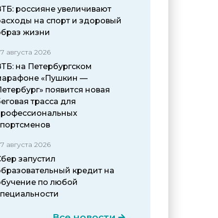
ВТБ: россияне увеличивают
расходы на спорт и здоровый
образ жизни
7 августа 2026
ВТБ: на Петербургском
марафоне «Пушкин —
Петербург» появится новая
еговая трасса для
профессиональных
спортсменов
7 августа 2026
Сбер запустил
образовательный кредит на
обучение по любой
специальности
Все новости