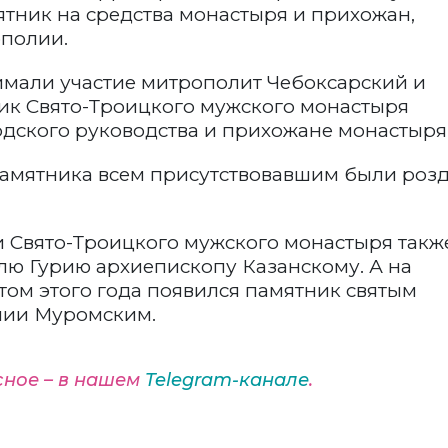
ятник на средства монастыря и прихожан,
полии.
мали участие митрополит Чебоксарский и
ник Свято-Троицкого мужского монастыря
одского руководства и прихожане монастыря
амятника всем присутствовавшим были роз
и Свято-Троицкого мужского монастыря такж
лю Гурию архиепископу Казанскому. А на
ом этого года появился памятник святым
нии Муромским.
сное – в нашем
Telegram-канале
.