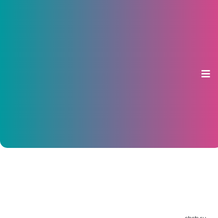
На дороге к дамбе Чебоксарского
залива ограничат скорость до 20
км/ч
19 декабря 2019, 14:16
cheb.ru