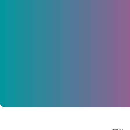
Ввод подземного перехода у
МТВ-Центра в Чебоксарах
перенесли на декабрь
05 ноября 2014, 09:36
cap.ru