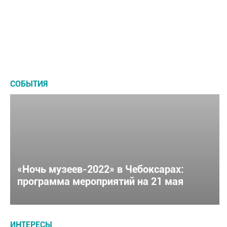
Где «круто!» отметить детский день
выставочные
сколько
рождения в Чебоксарах
залы
это
в
стоит?
Чебоксарах
СОБЫТИЯ
«Ночь музеев-2022» в Чебоксарах:
программа мероприятий на 21 мая
ИНТЕРЕСЫ