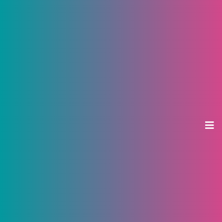
В Чебоксарах открылся новый
дилерский центр Chevrolet Opel
07 августа 2013, 16:38
Ольга Шоклева
В новом дилерском центре Chevrolet Opel