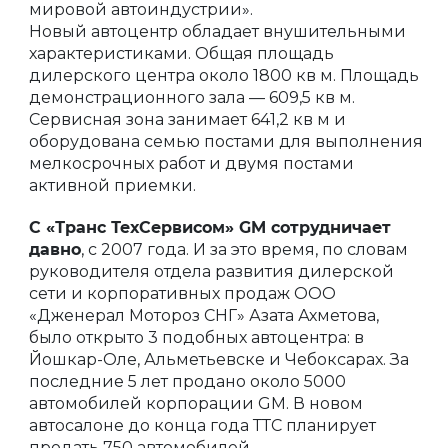
мировой автоиндустрии».
Новый автоцентр обладает внушительными
характеристиками. Общая площадь
дилерского центра около 1800 кв м. Площадь
демонстрационного зала — 609,5 кв м.
Сервисная зона занимает 641,2 кв м и
оборудована семью постами для выполнения
мелкосрочных работ и двумя постами
активной приемки.
С «Транс ТехСервисом» GM сотрудничает
давно
, с 2007 года. И за это время, по словам
руководителя отдела развития дилерской
сети и корпоративных продаж ООО
«Дженерал Мотороз СНГ» Азата Ахметова,
было открыто 3 подобных автоцентра: в
Йошкар-Оле, Альметьевске и Чебоксарах. За
последние 5 лет продано около 5000
автомобилей корпорации GM. В новом
автосалоне до конца года ТТС планирует
продать 750 автомобилей.