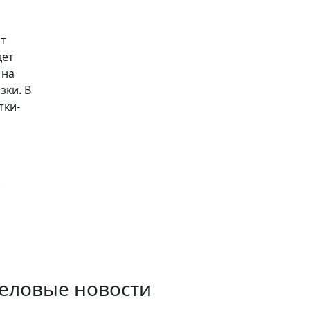
ит
дет
 на
зки. В
тки-
.
еловые новости