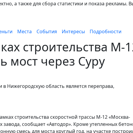
тно, а также для сбора статистики и показа рекламы. В
еньги
Места
События
Интересы
Подробности
ках строительства М-1
ь мост через Суру
 в Нижегородскую область является переправа,
рамках строительства скоростной трассы М-12 «Москва-
х завода, сообщает «Автодор». Кроме утепленных бето
онную смесь для моста круглый год, на участке построи