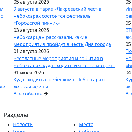
05 августа 2026
05
ым
9 августа в парке «Лакреевский лес» в
Ип
 с
Чебоксарах состоится фестиваль
ре
«Городской пикник»
05
03 августа 2026
ВТ
Чебоксарцам рассказали, какие
ак
мероприятия пройдут в честь Дня города
05
01 августа 2026
По
Бесплатные мероприятия и события в
Ро
Чебоксарах: куда сходить и что посмотреть
«Б
31 июля 2026
04
Куда сходить с ребенком в Чебоксарах:
Ку
ле
детская афиша
эк
Все события
Вс
Разделы
Новости
Места
Город
События