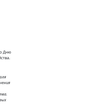
ко Дню
ства.
июля
лнения
тва.
вых