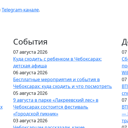
м
Telegram-канале
.
События
Д
07 августа 2026
07
Куда сходить с ребенком в Чебоксарах:
Сб
детская афиша
по
06 августа 2026
Wi
Бесплатные мероприятия и события в
07
Чебоксарах: куда сходить и что посмотреть
ВТ
05 августа 2026
сп
9 августа в парке «Лакреевский лес» в
07
ах
Чебоксарах состоится фестиваль
ВТ
«Городской пикник»
— 
03 августа 2026
тр
Чебоксарцам рассказали, какие
07