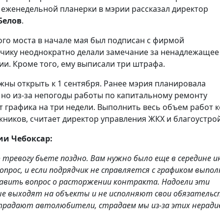
я еженедельной планерки в мэрии рассказал директор
Белов
.
ого моста в начале мая был подписан с фирмой
дчику неоднократно делали замечание за ненадлежащее
и. Кроме того, ему выписали три штрафа.
жны открыть к 1 сентября. Ранее мэрия планировала
, но из-за непогоды работы по капитальному ремонту
от графика на три недели. Выполнить весь объем работ 
жников, считает директор управления ЖКХ и благоустрой
ии Чебоксар:
о тревогу бьете поздно. Вам нужно было еще в середине 
прос, и если подрядчик не справляется с графиком выпо
авить вопрос о расторжении контракта. Надоели эти
ые выходят на объекты и не исполняют свои обязательс
радают автолюбители, страдаем мы из-за этих неради