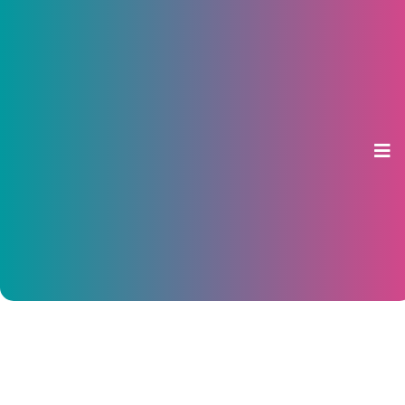
Ладыков утвердил подготовку
документации для строительства
третьего транспортного
полукольца
03 июня 2019, 14:35