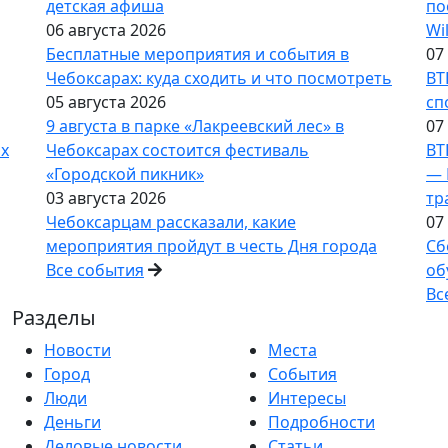
детская афиша
по
06 августа 2026
Wi
Бесплатные мероприятия и события в
07
Чебоксарах: куда сходить и что посмотреть
ВТ
05 августа 2026
сп
9 августа в парке «Лакреевский лес» в
07
ах
Чебоксарах состоится фестиваль
ВТ
«Городской пикник»
— 
03 августа 2026
тр
Чебоксарцам рассказали, какие
07
мероприятия пройдут в честь Дня города
Сб
Все события
об
Вс
Разделы
Новости
Места
Город
События
Люди
Интересы
Деньги
Подробности
Деловые новости
Статьи