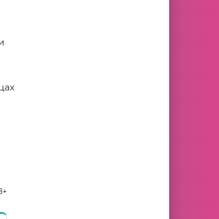
и
цах