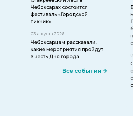
«Лакреевский лес» в
Чебоксарах состоится
фестиваль «Городской
пикник»
б
03 августа 2026
Чебоксарцам рассказали,
какие мероприятия пройдут
0
в честь Дня города
Все события