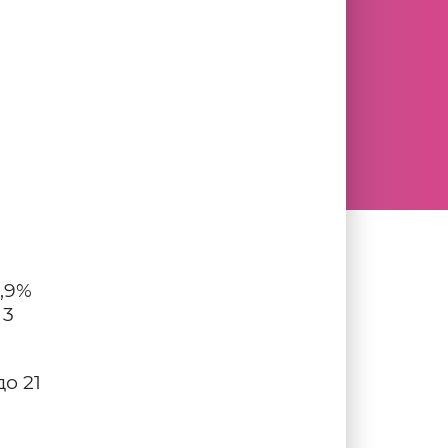
,9%
 3
о 21