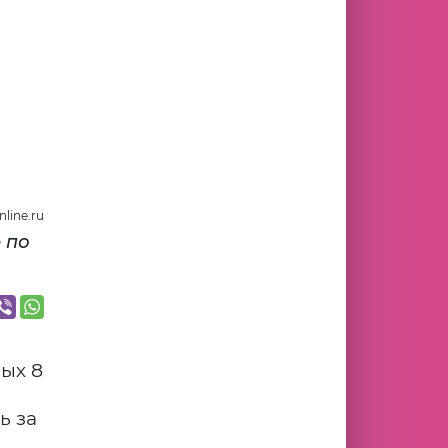
line.ru
 по
ых 8
ь за