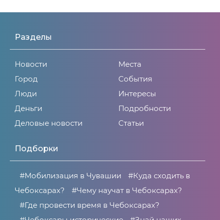
Разделы
Новости
Места
Город
События
Люди
Интересы
Деньги
Подробности
Деловые новости
Статьи
Подборки
#Мобилизация в Чувашии
#Куда сходить в
Чебоксарах?
#Чему научат в Чебоксарах?
#Где провести время в Чебоксарах?
#Чебоксары исторические
#Знай наших