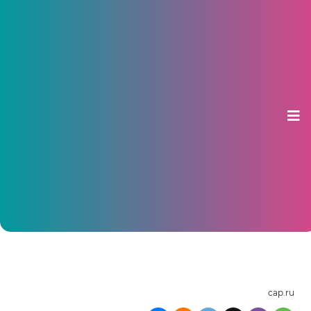
Перед детской РКБ на Гладкова
построят гостевую парковку
09 марта 2016, 13:06
cap.ru