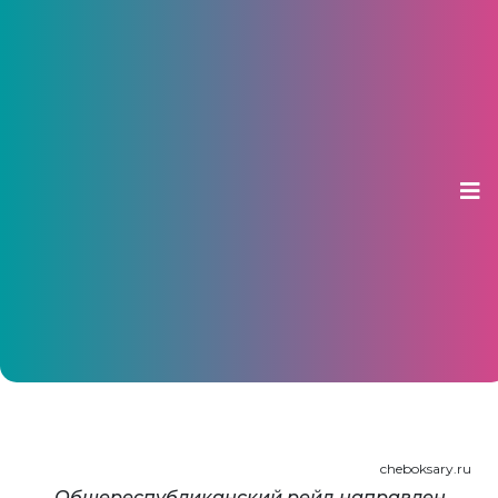
В выходные в Чувашии пройдет
рейд «Нетрезвый водитель»
18 сентября 2015, 10:42
cheboksary.ru
Общереспубликанский рейд направлен