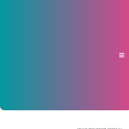
Автомобилисты предложили
городским властям расширить 10
перекрестков в Чебоксарах
03 августа 2015, 08:13
архив moygorod-online.ru