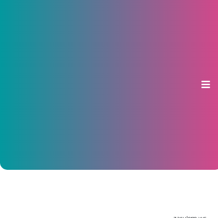
По итогам рейда «Парковка для
инвалидов» в Чебоксарах
оштрафовано 14 водителей
30 января 2015, 14:59
zarulem.ws