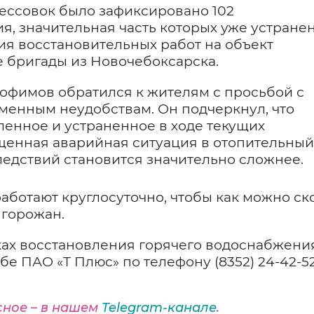
ессовок было зафиксировано 102
, значительная часть которых уже устране
ия восстановительных работ на объект
 бригады из Новочебоксарска.
рофимов обратился к жителям с просьбой с
менным неудобствам. Он подчеркнул, что
ленное и устраненное в ходе текущих
щенная аварийная ситуация в отопительный
ледствий становится значительно сложнее.
аботают круглосуточно, чтобы как можно ск
 горожан.
ах восстановления горячего водоснабжени
е ПАО «Т Плюс» по телефону (8352) 24-42-52
сное – в нашем
Telegram-канале
.