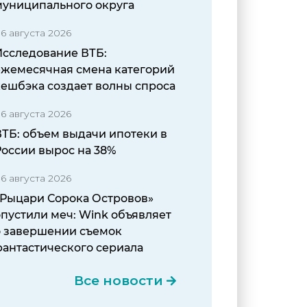
муниципального округа
6 августа 2026
Исследование ВТБ:
ежемесячная смена категорий
кешбэка создает волны спроса
6 августа 2026
ВТБ: объем выдачи ипотеки в
России вырос на 38%
6 августа 2026
«Рыцари Сорока Островов»
пустили меч: Wink объявляет
о завершении съемок
фантастического сериала
Все новости