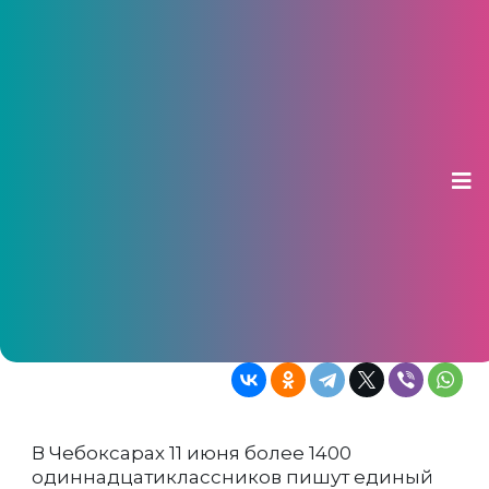
Более 1400
одиннадцатиклассников
Чебоксар сдают ЕГЭ по
обществознанию и физике
11 июня 2026, 10:33
Экзамены проходят в шести школьных
пунктах и двух домашних ППЭ
В Чебоксарах 11 июня более 1400
одиннадцатиклассников пишут единый