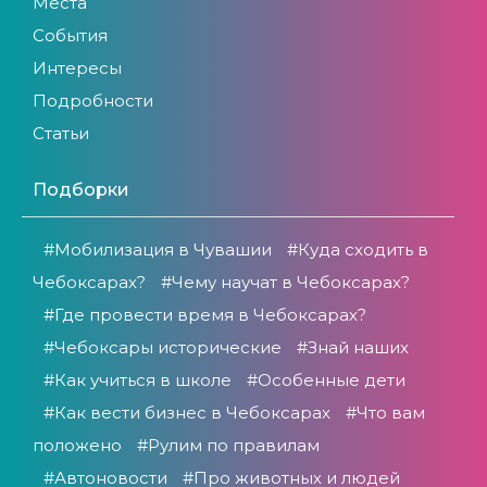
Места
События
Интересы
Подробности
Статьи
Подборки
#Мобилизация в Чувашии
#Куда сходить в
Чебоксарах?
#Чему научат в Чебоксарах?
#Где провести время в Чебоксарах?
#Чебоксары исторические
#Знай наших
#Как учиться в школе
#Особенные дети
#Как вести бизнес в Чебоксарах
#Что вам
положено
#Рулим по правилам
#Автоновости
#Про животных и людей